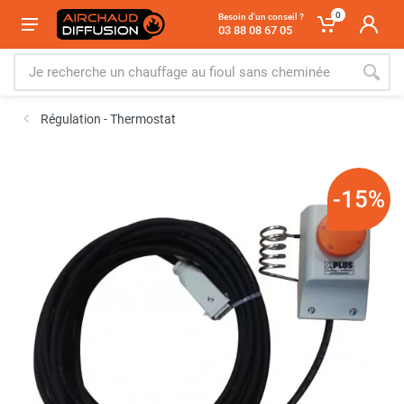
0
Besoin d'un conseil ?
03 88 08 67 05
Régulation - Thermostat
-15%