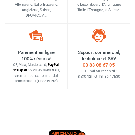
Allemagne, Italie, Espagne,
le Luxembourg,
l'Allemagne,
Angleterre, Suisse,
l'Italie,
l'Espagne,
la Suisse…
DROM-COM…
Paiement en ligne
Support commercial,
100% sécurisé
technique et SAV
03 88 08 67 05
CB, Visa, Mastercard,
Pay
Pal
,
Scalapay
,
3x ou 4x sans frais
,
Du lundi au vendredi :
virement bancaire
, mandat
8h30-12h
et
13h30-17h30
administratif
(Chorus Pro)