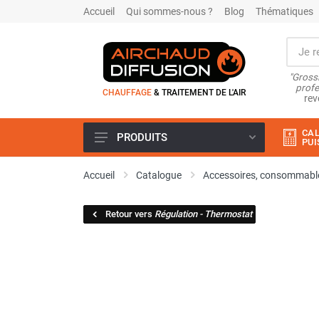
Accueil
Qui sommes-nous ?
Blog
Thématiques
"Grossi
profe
CHAUFFAGE
& TRAITEMENT DE L'AIR
rev
CAL
PRODUITS
PUI
Airchaud Location
Accueil
Catalogue
Accessoires, consommable
Climatiseur
Climatiseur mobile
Retour vers
Régulation - Thermostat
Climatiseur mobile résidentiel et
tertiaire
Climatiseur fixe
Rafraîchisseur d'air
Rafraichisseur d'air mobile
Rafraîchisseur d'air gainable
Rafraichisseur d’air fixe