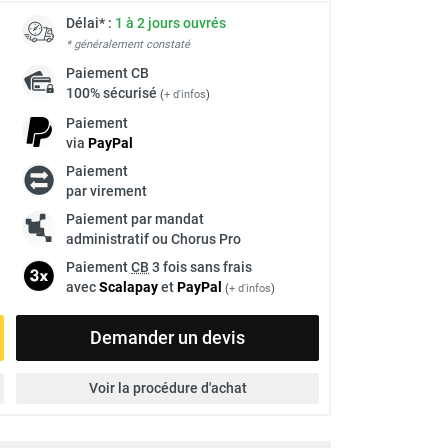
Délai* :
1 à 2 jours ouvrés
* généralement constaté
Paiement
CB
100% sécurisé
(
+ d'infos
)
Paiement
via
Pay
Pal
Paiement
par virement
Paiement par mandat
administratif ou Chorus Pro
Paiement
CB
3 fois sans frais
avec
Scalapay
et
Pay
Pal
(
+ d'infos
)
Demander un devis
Voir la procédure d'achat