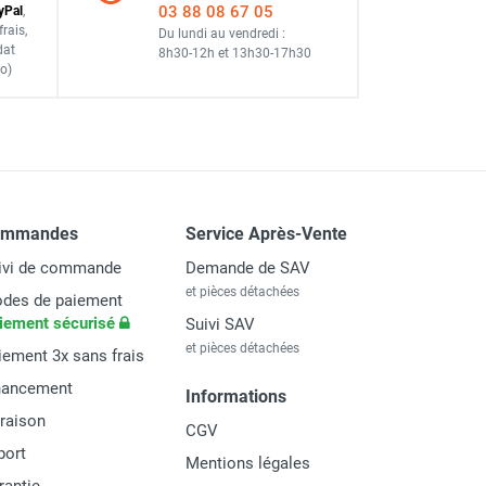
03 88 08 67 05
y
Pal
,
frais
,
Du lundi au vendredi :
dat
8h30-12h
et
13h30-17h30
o)
ommandes
Service Après-Vente
ivi de commande
Demande de SAV
et pièces détachées
des de paiement
iement sécurisé
Suivi SAV
et pièces détachées
iement 3x sans frais
nancement
Informations
vraison
CGV
port
Mentions légales