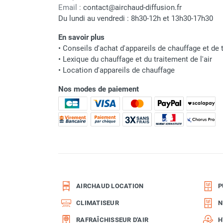
punaises de lit
Email :
contact@airchaud-diffusion.fr
Chauffage électrique infrarouge
Du lundi au vendredi : 8h30-12h et 13h30-17h30
Chauffage électrique par convection
En savoir plus
Chauffage mobile au fioul et GNR
•
Conseils d'achat d'appareils de chauffage et de t
Chauffage fioul soufflant avec
•
Lexique du chauffage et du traitement de l'air
cheminée et réservoir intégré
•
Location d'appareils de chauffage
Chauffage fioul soufflant avec
cheminée à raccorder sur citerne
Nos modes de paiement
Chauffage fioul soufflant sans
cheminée à combustion directe
Chauffage fioul
infrarouge/rayonnant
Chauffage mobile au gaz propane /
butane
Chauffage mobile au gaz à
combustion directe
AIRCHAUD LOCATION
P
Chauffage mobile au gaz à
CLIMATISEUR
N
combustion indirecte
Chauffage mobile au gaz rayonnant
RAFRAÎCHISSEUR D'AIR
H