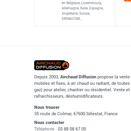
Référence fournisseur
en Belgique, Luxembourg,
Chauffage FARM au gaz
Allemagne, Italie, Espagne,
Classement produit
Chauffage FARM au fioul
Angleterre, Suisse,
DROM-COM…
Chauffage d'atelier granulés / bois /
carton
Chaudière fixe à eau
Aérotherme fixe mural
Aérotherme électrique
Aérotherme au gaz
Aérotherme à eau chaude ou froide
Aérotherme au fioul
Aérotherme pompe à chaleur
Depuis 2003,
Airchaud Diffusion
propose la vente 
mobiles et fixes, à air chaud ou radiant, de toutes 
(détente directe)
gaz) pour atelier, chantier ou résidentiel. Vente e
Chauffage mobile électrique, fioul et
rafraichisseurs, déshumidificateurs.
gaz
Chauffage mobile électrique
Nous trouver
Chauffage électrique soufflant
35 route de Colmar, 67600 Sélestat, France
Chauffage haute température pour
Nous contacter
étuvage industriel ou destruction
Téléphone :
03 88 08 67 05