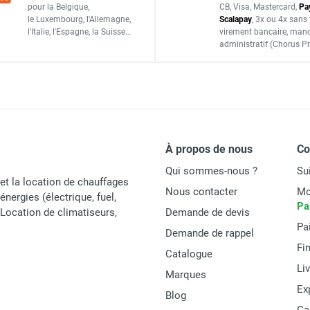
0022000200
pour la Belgique,
CB, Visa, Mastercard,
Pa
le Luxembourg,
l'Allemagne,
Scalapay
,
3x ou 4x sans 
PIECES DETACHEES
l'Italie,
l'Espagne,
la Suisse…
virement bancaire
, man
administratif
(Chorus Pr
À propos de nous
C
Qui sommes-nous ?
Su
et la location de chauffages
Nous contacter
Mo
énergies (électrique, fuel,
Pa
t Location de climatiseurs,
Demande de devis
Pa
Demande de rappel
Fi
Catalogue
Li
Marques
Ex
Blog