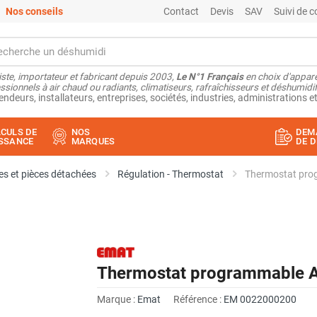
Nos conseils
Contact
Devis
SAV
Suivi de
ste, importateur et fabricant depuis 2003,
Le N°1 Français
en choix d'appare
ssionnels à air chaud ou radiants, climatiseurs, rafraîchisseurs et déshumidifi
endeurs, installateurs, entreprises, sociétés, industries, administrations et
CULS DE
NOS
DEM
SSANCE
MARQUES
DE D
s et pièces détachées
Régulation - Thermostat
Thermostat pro
Thermostat programmable A
Marque :
Emat
Référence :
EM 0022000200