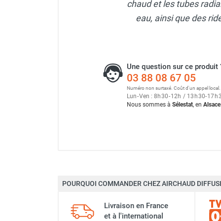
chaud et les tubes radia
Neutraliseur d'odeur
eau, ainsi que des ri
Hygiène
Sèche-main et sèche-cheveux
Distributeur de savon
Chauffage fixe atelier
Une question sur ce produit 
Chauffage d'atelier fixe au fioul et
03 88 08 67 05
GNR
Numéro non surtaxé. Coût d'un appel local.
Chauffage au fioul avec réservoir
Lun
-
Ven : 8
h
30
-
12
h
/ 13
h
30
-
17
h
intégré
Nous sommes à
Sélestat
, en
Alsace
Chauffage au fioul à raccorder sur
citerne
Aérotherme au fioul
Chauffage polycombustible / huile
Chauffage d'atelier fixe avec brûleur
gaz
POURQUOI COMMANDER CHEZ AIRCHAUD DIFFUSI
Chauffage d'atelier suspendu
Chauffage suspendu au fioul
Marque
Livraison en France
Chauffage suspendu au gaz
et à l'international
Chauffage FARM