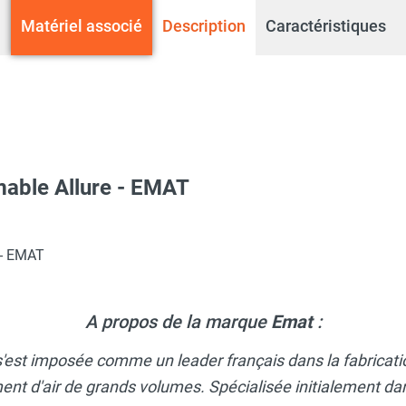
Matériel associé
Description
Caractéristiques
able Allure - EMAT
ique au gaz à condensation ALLURE B 16 HR - EMAT
 - EMAT
mestique au Gaz à Condensation ALLURE B 25 HR - EMAT
A propos de la marque
Emat
:
s'est imposée comme un leader français dans la fabricati
tique au gaz à condensation ALLURE B 40 HR - EMAT
ment d'air de grands volumes. Spécialisée initialement dan