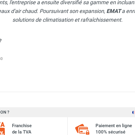
nts, l'entreprise a ensuite diversifié sa gamme en inclua
deaux d'air chaud. Poursuivant son expansion,
EMAT
a enr
solutions de climatisation et rafraîchissement.
?
30
ON ?
Emat
Franchise
Paiement en ligne
de la TVA
100% sécurisé