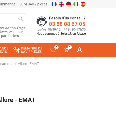
 commande
Suivi SAV / pièces
Besoin d'un conseil ?
03 88 08 67 05
ils de chauffage
Lu
-
Ve
: 8
h
30
-
12
h
/ 13
h
30
-
17
h
30
cateurs !"
pour
Nous sommes à
Sélestat
, en
Alsace
 particuliers.
0
0
ANDE
DEMANDE DE
EVIS
SAV / PIÈCES
grammable Allure - EMAT
llure - EMAT