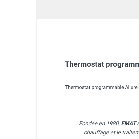
Déstratificateur ventilateur de
plafond
Déstratificateur industriel à pales
Déstratificateur industriel caréné
Déstratificateur de plafond design
Déstratificateur Airius
VMC
Caisson d'Extraction VMC Collective
Caisson d'Extraction VMC tertiaire
Thermostat programm
Déshumidificateur d'air
Déshumidificateur mobile
professionnel
Chaudière air pulsé domest
Thermostat programmable Allure
Déshumidificateur fixe
Déshumidificateur de maison et de
confort
Générateur D'air Chaud Do
Déshumidificateur à adsorption /
Déshydrateur
Fondée en 1980,
EMAT
Humidificateur d'air
Chauffage air pulsé domes
chauffage et le traite
Purificateur d'air