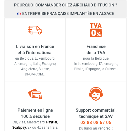
POURQUOI COMMANDER CHEZ AIRCHAUD DIFFUSION ?
ENTREPRISE FRANÇAISE IMPLANTÉE EN ALSACE
Livraison en France
Franchise
et à l'international
de la TVA
en Belgique, Luxembourg,
pour la Belgique,
Allemagne, Italie, Espagne,
le Luxembourg,
l'Allemagne,
Angleterre, Suisse,
l'Italie,
l'Espagne,
la Suisse…
DROM-COM…
Paiement en ligne
Support commercial,
100% sécurisé
technique et SAV
03 88 08 67 05
CB, Visa, Mastercard,
Pay
Pal
,
Scalapay
,
3x ou 4x sans frais
,
Du lundi au vendredi :