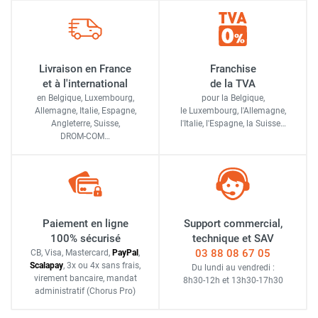
Livraison en France
Franchise
et à l'international
de la TVA
en Belgique, Luxembourg,
pour la Belgique,
Allemagne, Italie, Espagne,
le Luxembourg,
l'Allemagne,
Angleterre, Suisse,
l'Italie,
l'Espagne,
la Suisse…
DROM-COM…
Paiement en ligne
Support commercial,
100% sécurisé
technique et SAV
03 88 08 67 05
CB, Visa, Mastercard,
Pay
Pal
,
Scalapay
,
3x ou 4x sans frais
,
Du lundi au vendredi :
virement bancaire
, mandat
8h30-12h
et
13h30-17h30
administratif
(Chorus Pro)