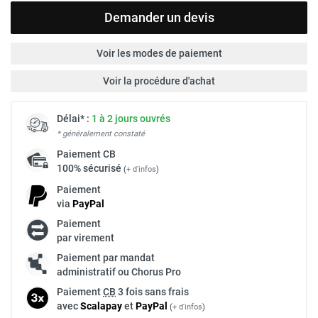
Demander un devis
Voir les modes de paiement
Voir la procédure d'achat
Délai* :
1 à 2 jours ouvrés
* généralement constaté
Paiement
CB
100% sécurisé
(
+ d'infos
)
Paiement
via
Pay
Pal
Paiement
par virement
Paiement par mandat
administratif ou Chorus Pro
Paiement
CB
3 fois sans frais
avec
Scalapay
et
Pay
Pal
(
+ d'infos
)