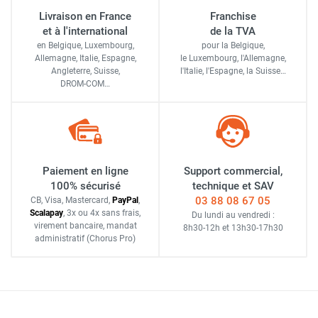
Livraison en France
Franchise
et à l'international
de la TVA
en Belgique, Luxembourg,
pour la Belgique,
Allemagne, Italie, Espagne,
le Luxembourg,
l'Allemagne,
Angleterre, Suisse,
l'Italie,
l'Espagne,
la Suisse…
DROM-COM…
Paiement en ligne
Support commercial,
100% sécurisé
technique et SAV
03 88 08 67 05
CB, Visa, Mastercard,
Pay
Pal
,
Scalapay
,
3x ou 4x sans frais
,
Du lundi au vendredi :
virement bancaire
, mandat
8h30-12h
et
13h30-17h30
administratif
(Chorus Pro)