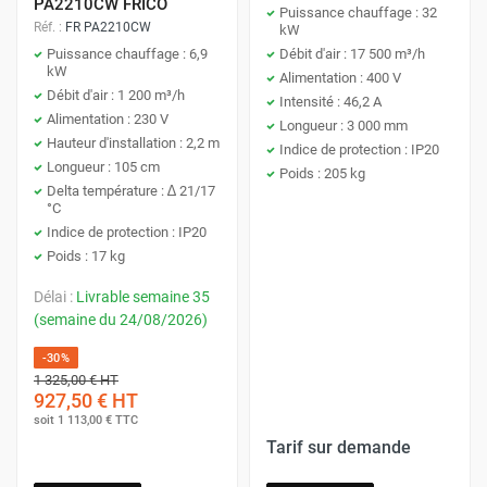
PA2210CW FRICO
Puissance chauffage : 32
Réf. :
FR PA2210CW
kW
Puissance chauffage : 6,9
Débit d'air : 17 500 m³/h
kW
Alimentation : 400 V
Débit d'air : 1 200 m³/h
Intensité : 46,2 A
Alimentation : 230 V
Longueur : 3 000 mm
Hauteur d'installation : 2,2 m
Indice de protection : IP20
Longueur : 105 cm
Poids : 205 kg
Delta température : ∆ 21/17
°C
Indice de protection : IP20
Poids : 17 kg
Délai :
Livrable semaine 35
(semaine du 24/08/2026)
-30%
1 325,00 €
HT
927,50 €
HT
soit
1 113,00 €
TTC
Tarif sur demande