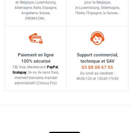
en Belgique, Luxembourg,
pour la Belgique,
Allemagne, Italie, Espagne,
le Luxembourg,
l'Allemagne,
Angleterre, Suisse,
l'Italie,
l'Espagne,
la Suisse…
DROM-COM…
Paiement en ligne
Support commercial,
100% sécurisé
technique et SAV
03 88 08 67 05
CB, Visa, Mastercard,
Pay
Pal
,
Scalapay
,
3x ou 4x sans frais
,
Du lundi au vendredi :
virement bancaire
, mandat
8h30-12h
et
13h30-17h30
administratif
(Chorus Pro)