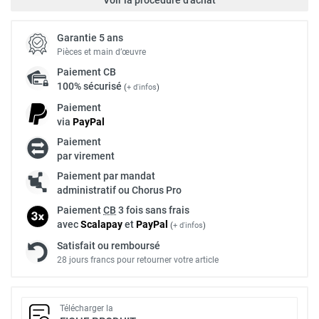
Voir la procédure d'achat
Garantie 5 ans
Pièces et main d’œuvre
Paiement
CB
100% sécurisé
(
+ d'infos
)
Paiement
via
Pay
Pal
Paiement
par virement
Paiement par mandat
administratif ou Chorus Pro
Paiement
CB
3 fois sans frais
avec
Scalapay
et
Pay
Pal
(
+ d'infos
)
Satisfait ou remboursé
28 jours francs pour retourner votre article
Télécharger la