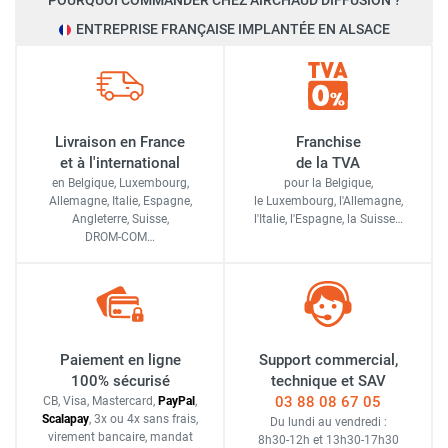
POURQUOI COMMANDER CHEZ AIRCHAUD DIFFUSION ?
ENTREPRISE FRANÇAISE IMPLANTÉE EN ALSACE
Livraison en France
Franchise
et à l'international
de la TVA
en Belgique, Luxembourg,
pour la Belgique,
Allemagne, Italie, Espagne,
le Luxembourg,
l'Allemagne,
Angleterre, Suisse,
l'Italie,
l'Espagne,
la Suisse…
DROM-COM…
Paiement en ligne
Support commercial,
100% sécurisé
technique et SAV
03 88 08 67 05
CB, Visa, Mastercard,
Pay
Pal
,
Scalapay
,
3x ou 4x sans frais
,
Du lundi au vendredi :
virement bancaire
, mandat
8h30-12h
et
13h30-17h30