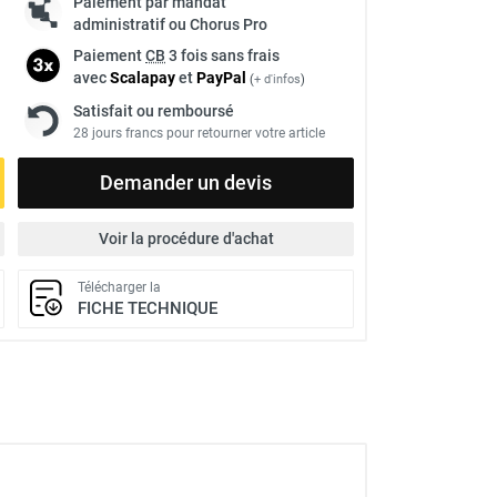
Paiement par mandat
administratif ou Chorus Pro
Paiement
CB
3 fois sans frais
avec
Scalapay
et
Pay
Pal
(
+ d'infos
)
Satisfait ou remboursé
28 jours francs pour retourner votre article
Demander un devis
Voir la procédure d'achat
Télécharger la
FICHE TECHNIQUE