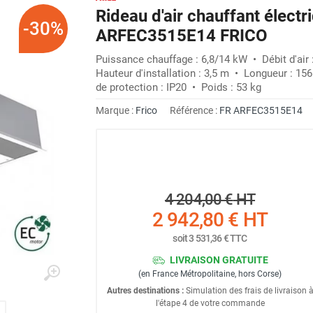
Rideau d'air chauffant électr
-30%
ARFEC3515E14 FRICO
Puissance chauffage : 6,8/14 kW • Débit d'air
Hauteur d'installation : 3,5 m • Longueur : 15
de protection : IP20 • Poids : 53 kg
Marque :
Frico
Référence :
FR ARFEC3515E14
4 204,00 €
HT
2 942,80 €
HT
soit
3 531,36 €
TTC
LIVRAISON GRATUITE
(en France Métropolitaine, hors Corse)
Autres destinations :
Simulation des frais de livraison 
l'étape 4 de votre commande