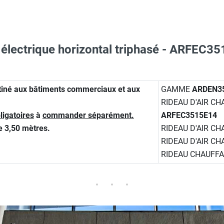
t électrique horizontal triphasé - ARFEC
Taille XL - HUSQVARNA
ARNA
stiné aux bâtiments commerciaux et aux
GAMME
ARDEN3
pplémentaire, 10m - FCBC10 - FRICO
RIDEAU D'AIR C
ligatoires
à
commander séparément.
ARFEC3515E14
 avec protège-menton Smartguard PE 10H - HUSQVARNA
e 3,50 mètres.
RIDEAU D'AIR C
nte déportée - FCRTX - FRICO
RIDEAU D'AIR C
RIDEAU CHAUFF
aille L - HUSQVARNA
o - FCPA - FRICO
Taille XXL - HUSQVARNA
ond pour tiges filetées - PA34CB15 - FRICO