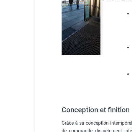
Parasol chauffant et radiant
infrarouge sur mât
Parasol chauffant à gaz
Parasol chauffant et radiant sur
mât électrique
Chauffe terrasse aux pellets
Chauffage infrarouge fixe mur et
plafond
Chauffage radiant électrique
Chauffage Infrarouge électrique fixe
Panneau rayonnant
Lustre infrarouge électrique
suspendu
Réglette et cassette rayonnante
Chauffage tube radiant et radiant
Conception et finition
lumineux au gaz
Chauffage radiant tube suspendu
Grâce à sa conception intemporel
au gaz
de commande discrètement intég