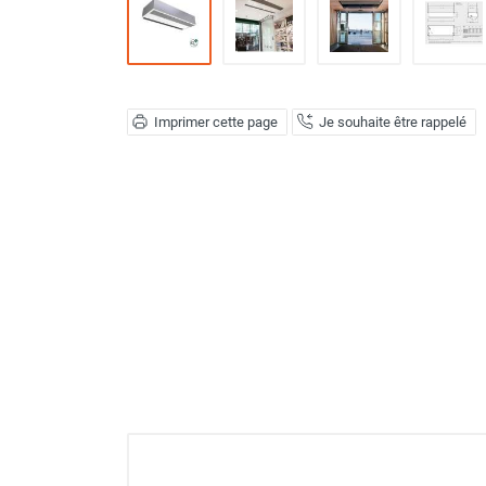
Déstratificateur ventilateur de
plafond
Déstratificateur industriel à pales
Déstratificateur industriel caréné
Déstratificateur de plafond design
Imprimer cette page
Je souhaite être rappelé
Déstratificateur Airius
VMC
Caisson d'Extraction VMC Collective
Caisson d'Extraction VMC tertiaire
Déshumidificateur d'air
Déshumidificateur mobile
professionnel
Déshumidificateur fixe
Déshumidificateur de maison et de
confort
Déshumidificateur à adsorption /
Déshydrateur
Humidificateur d'air
Purificateur d'air