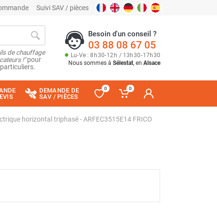
 commande
Suivi SAV / pièces
Besoin d'un conseil ?
03 88 08 67 05
ils de chauffage
Lu
-
Ve
: 8
h
30
-
12
h
/ 13
h
30
-
17
h
30
cateurs !"
pour
Nous sommes à
Sélestat
, en
Alsace
particuliers.
0
0
ANDE
DEMANDE DE
EVIS
SAV / PIÈCES
lectrique horizontal triphasé - ARFEC3515E14 FRICO