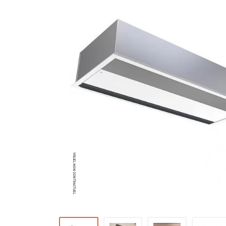
Brumisateur d'air
Coffret de brumisation
Ventilateur brumisateur
Ventilateur / extracteur d'air mobile
Brasseur d'air
Ventilateur fixe
Ventilateur industriel
Ventilateur de chantier
Ventilateur centrifuge
Ventilateur de sol
Ventilateur sur pied
Ventilateur de bureau
Ventilateur de table
Extracteur d'air mural
Extracteur d'air mural hélicoïde
Extracteur d'air mural centrifuge
Extracteur d'air mural ATEX
Extracteur d'air mural résidentiel