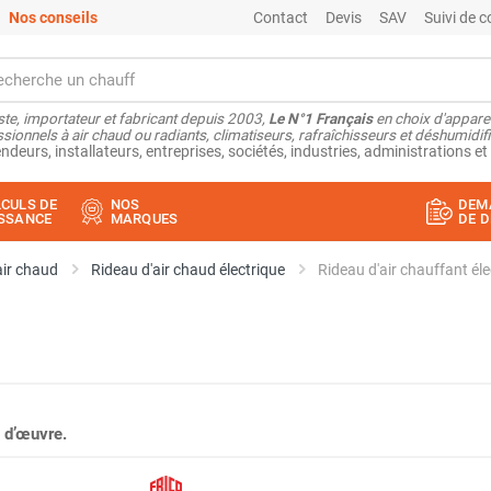
Nos conseils
Contact
Devis
SAV
Suivi de
ste, importateur et fabricant depuis 2003,
Le N°1 Français
en choix d'appare
sionnels à air chaud ou radiants, climatiseurs, rafraîchisseurs et déshumidifi
ndeurs, installateurs, entreprises, sociétés, industries, administrations et 
CULS DE
NOS
DEM
SSANCE
MARQUES
DE D
air chaud
Rideau d'air chaud électrique
Rideau d'air chauffant é
 d’œuvre.