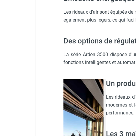
Chaudière mobile à eau
Chauffage mobile au bois
Les rideaux d'air sont équipés de
Gaine pour chauffage mobile
également plus légers, ce qui facili
Chauffage pour serre et bâtiment
d'élevage
Des options de régulat
Chauffage FARM au gaz
Chauffage FARM au fioul
La série Arden 3500 dispose d'un
Chauffage mobile au gaz rayonnant
fonctions intelligentes et automati
Rideau d'air et rideau rayonnant
Rideau d'air chaud
Rideau d'air chaud électrique
Un produ
Rideau d'air chaud encastrable
Rideau d'air eau chaude
Les rideaux d'
Rideau d'air chaud pour pompe à
modernes et l
chaleur
performance.
Rideau d'air pour portes tournantes
Rideau d'air ambiant
Rideau d'air froid
Les 3 maî
Rideau isolant thermique