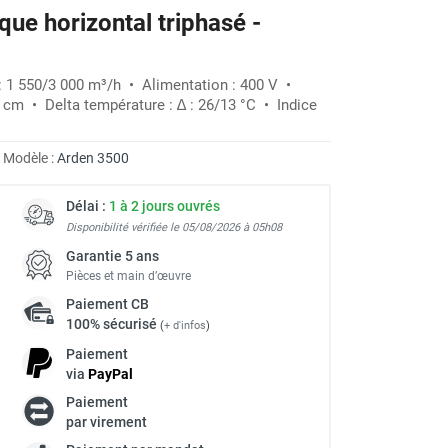
ique horizontal triphasé -
-30%
 : 1 550/3 000 m³/h • Alimentation : 400 V •
6 cm • Delta température : ∆ : 26/13 °C • Indice
Modèle :
Arden 3500
Délai :
1 à 2 jours ouvrés
Disponibilité vérifiée le 05/08/2026 à 05h08
Garantie 5 ans
Pièces et main d’œuvre
Paiement
CB
100% sécurisé
(
+ d'infos
)
Paiement
via
Pay
Pal
Paiement
à
par virement