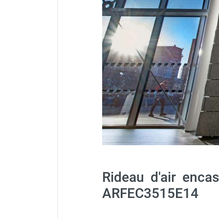
Chauffage FARM au gaz
Chauffage FARM au fioul
Couleur pour rideau 1,5 m 
Chauffage d'atelier granulés / bois /
carton
Chaudière fixe à eau
Aérotherme fixe mural
Aérotherme électrique
Aérotherme au gaz
Aérotherme à eau chaude ou froide
Aérotherme au fioul
Aérotherme pompe à chaleur
(détente directe)
Chauffage mobile électrique, fioul et
gaz
Rideau d'air enca
Chauffage mobile électrique
Chauffage électrique soufflant
ARFEC3515E14
Chauffage haute température pour
étuvage industriel ou destruction