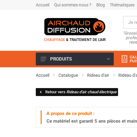
Accueil
Qui sommes-nous ?
Blog
Thématiques
"Grossi
profes
CHAUFFAGE
& TRAITEMENT DE L'AIR
reve
CAL
PRODUITS
PUI
Airchaud Location
Accueil
Catalogue
Rideau d'air
Rideau d'
Climatiseur
Climatiseur mobile
Retour vers
Rideau d'air chaud électrique
Climatiseur mobile résidentiel et
tertiaire
Climatiseur fixe
A propos de ce produit :
Rafraîchisseur d'air
Ce matériel est garanti
5 ans
pièces et main
Rafraichisseur d'air mobile
Rafraîchisseur d'air gainable
Rafraichisseur d’air fixe