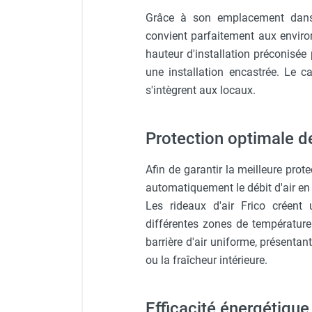
punaises de lit
Grâce à son emplacement dans l
Chauffage électrique infrarouge
convient parfaitement aux environ
Chauffage électrique par convection
hauteur d'installation préconisée
Chauffage mobile au fioul et GNR
Chauffage fioul soufflant avec
une installation encastrée. Le c
cheminée et réservoir intégré
s'intègrent aux locaux.
Chauffage fioul soufflant avec
cheminée à raccorder sur citerne
Protection optimale d
Chauffage fioul soufflant sans
cheminée à combustion directe
Afin de garantir la meilleure prot
Chauffage fioul
automatiquement le débit d'air en 
infrarouge/rayonnant
Chauffage mobile au gaz propane /
Les rideaux d'air Frico créent 
butane
différentes zones de température
Chauffage mobile au gaz à
barrière d'air uniforme, présentant
combustion directe
ou la fraîcheur intérieure.
Chauffage mobile au gaz à
combustion indirecte
Efficacité énergétique 
Chauffage mobile au gaz rayonnant