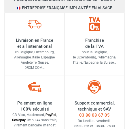
ENTREPRISE FRANÇAISE IMPLANTÉE EN ALSACE
Livraison en France
Franchise
et à l'international
de la TVA
en Belgique, Luxembourg,
pour la Belgique,
Allemagne, Italie, Espagne,
le Luxembourg,
l'Allemagne,
Angleterre, Suisse,
l'Italie,
l'Espagne,
la Suisse…
DROM-COM…
Paiement en ligne
Support commercial,
100% sécurisé
technique et SAV
03 88 08 67 05
CB, Visa, Mastercard,
Pay
Pal
,
Scalapay
,
3x ou 4x sans frais
,
Du lundi au vendredi :
virement bancaire
, mandat
8h30-12h
et
13h30-17h30