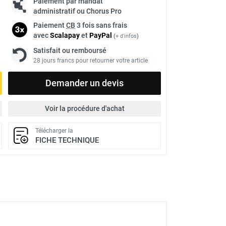
Paiement par mandat
administratif ou Chorus Pro
Paiement
CB
3 fois sans frais
avec
Scalapay
et
Pay
Pal
(
+ d'infos
)
Satisfait ou remboursé
28 jours francs pour retourner votre article
Demander un devis
Voir la procédure d'achat
Télécharger la
FICHE TECHNIQUE