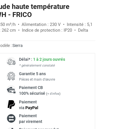
aude haute température
-30%
WH - FRICO
250 m³/h • Alimentation : 230 V • Intensité : 5,1
: 262 cm • Indice de protection : IP20 • Delta
odèle :
Sierra
Délai* :
1 à 2 jours ouvrés
* généralement constaté
Garantie 5 ans
Pièces et main d’œuvre
Paiement
CB
100% sécurisé
(
+ d'infos
)
Paiement
via
Pay
Pal
Paiement
à
par virement