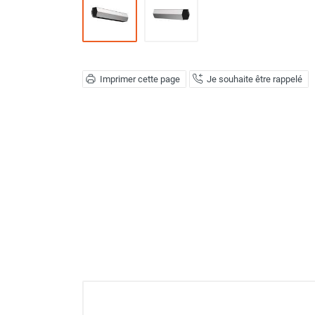
Déstratificateur ventilateur de
plafond
Déstratificateur industriel à pales
Déstratificateur industriel caréné
Déstratificateur de plafond design
Imprimer cette page
Je souhaite être rappelé
Déstratificateur Airius
VMC
Caisson d'Extraction VMC Collective
Caisson d'Extraction VMC tertiaire
Déshumidificateur d'air
Déshumidificateur mobile
professionnel
Déshumidificateur fixe
Déshumidificateur de maison et de
confort
Déshumidificateur à adsorption /
Déshydrateur
Humidificateur d'air
Purificateur d'air