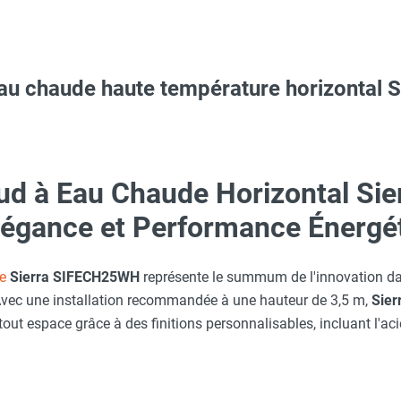
eau chaude haute température horizontal
aille S - HUSQVARNA
 avec protège-menton Smartguard PE 10H - HUSQVARNA
 FRICO
ud à Eau Chaude Horizontal Sie
Taille XL - HUSQVARNA
égance et Performance Énergé
s de montage au plafond longueur 1 m - 4 pièces - PA34TR15 - F
e
Sierra SIFECH25WH
représente le summum de l'innovation dan
Taille XXL - HUSQVARNA
vec une installation recommandée à une hauteur de 3,5 m,
Sier
 - FRICO
out espace grâce à des finitions personnalisables, incluant l'acie
Taille M - HUSQVARNA
rect - FCDA - FRICO