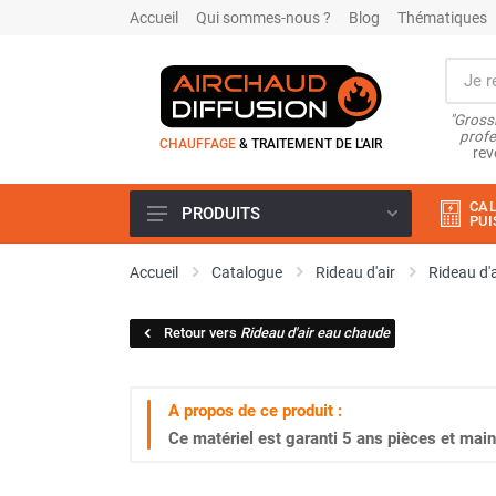
Accueil
Qui sommes-nous ?
Blog
Thématiques
"Grossi
profe
CHAUFFAGE
& TRAITEMENT DE L'AIR
rev
CAL
PRODUITS
PUI
Airchaud Location
Accueil
Catalogue
Rideau d'air
Rideau d'
Climatiseur
Climatiseur mobile
Retour vers
Rideau d'air eau chaude
Climatiseur mobile résidentiel et
tertiaire
Climatiseur fixe
A propos de ce produit :
Rafraîchisseur d'air
Ce matériel est garanti
5 ans
pièces et main
Rafraichisseur d'air mobile
Rafraîchisseur d'air gainable
Rafraichisseur d’air fixe