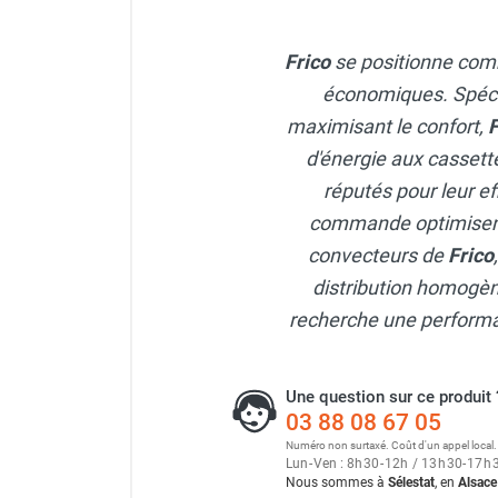
Chaudière mobile à eau
Chauffage mobile au bois
Frico
se positionne com
Gaine pour chauffage mobile
économiques. Spécial
Chauffage pour serre et bâtiment
d'élevage
maximisant le confort,
F
Chauffage FARM au gaz
d'énergie aux cassett
Chauffage FARM au fioul
réputés pour leur ef
Chauffage mobile au gaz rayonnant
commande optimisent
Rideau d'air et rideau rayonnant
convecteurs de
Frico
Rideau d'air chaud
Rideau d'air chaud électrique
distribution homogèn
Rideau d'air chaud encastrable
recherche une performan
Rideau d'air eau chaude
Rideau d'air chaud pour pompe à
chaleur
Une question sur ce produit 
Rideau d'air pour portes tournantes
03 88 08 67 05
Rideau d'air ambiant
Numéro non surtaxé. Coût d'un appel local.
Lun
-
Ven : 8
h
30
-
12
h
/ 13
h
30
-
17
h
Rideau d'air froid
Nous sommes à
Sélestat
, en
Alsace
Rideau isolant thermique