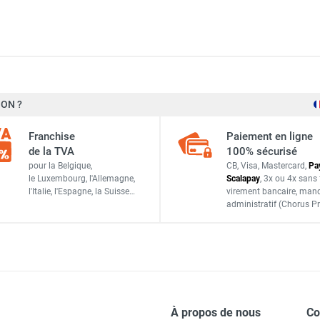
ique monophasé horizontal Sierra SIFECH25A - FRICO
ON ?
Horizontal
ique monophasé vertical Sierra SIFECV20A - FRICO
Franchise
Paiement en ligne
3,5 m
de la TVA
100% sécurisé
pour la Belgique,
CB, Visa, Mastercard,
Pa
le Luxembourg,
l'Allemagne,
Scalapay
,
3x ou 4x sans 
l'Italie,
l'Espagne,
la Suisse…
virement bancaire
, man
ique monophasé vertical Sierra SIFECV25A - FRICO
administratif
(Chorus Pr
IP20
ique monophasé horizontal Sierra SIFECH10A - FRICO
-20 à 30 °C
À propos de nous
C