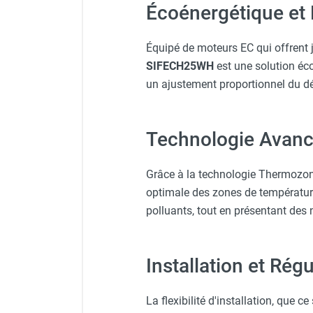
Écoénergétique et 
Chauffage FARM au gaz
Consoles de montage au plaf
Chauffage FARM au fioul
Équipé de moteurs EC qui offrent 
Chauffage d'atelier granulés / bois /
SIFECH25WH
est une solution éco
carton
Chaudière fixe à eau
un ajustement proportionnel du déb
Aérotherme fixe mural
Aérotherme électrique
Aérotherme au gaz
Technologie Avanc
Aérotherme à eau chaude ou froide
Aérotherme au fioul
Grâce à la technologie Thermozon
Aérotherme pompe à chaleur
optimale des zones de température s
(détente directe)
polluants, tout en présentant de
Chauffage mobile électrique, fioul et
gaz
Chauffage mobile électrique
Installation et Rég
Chauffage électrique soufflant
Chauffage haute température pour
La flexibilité d'installation, que c
étuvage industriel ou destruction