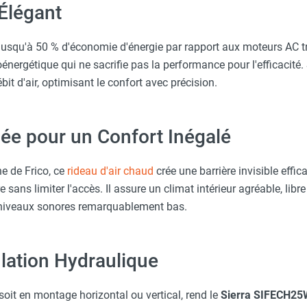
Élégant
ond pour tiges filetées - PA34CB15 - FRICO
jusqu'à 50 % d'économie d'énergie par rapport aux moteurs AC tr
énergétique qui ne sacrifie pas la performance pour l'efficacité. 
it d'air, optimisant le confort avec précision.
ée pour un Confort Inégalé
e de Frico, ce
rideau d'air chaud
crée une barrière invisible effi
ans limiter l'accès. Il assure un climat intérieur agréable, libre 
s niveaux sonores remarquablement bas.
ulation Hydraulique
e soit en montage horizontal ou vertical, rend le
Sierra SIFECH2