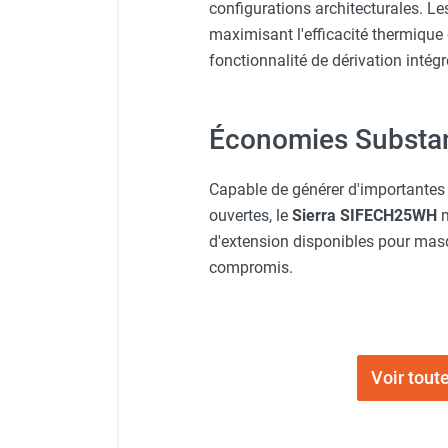
punaises de lit
configurations architecturales. L
Chauffage électrique infrarouge
maximisant l'efficacité thermique
Chauffage électrique par convection
fonctionnalité de dérivation intégr
Chauffage mobile au fioul et GNR
Chauffage fioul soufflant avec
cheminée et réservoir intégré
Économies Substant
Chauffage fioul soufflant avec
cheminée à raccorder sur citerne
Capable de générer d'importantes 
Chauffage fioul soufflant sans
ouvertes, le
Sierra SIFECH25WH
m
cheminée à combustion directe
d'extension disponibles pour masqu
Chauffage fioul
compromis.
infrarouge/rayonnant
Chauffage mobile au gaz propane /
butane
Chauffage mobile au gaz à
combustion directe
Voir tout
Chauffage mobile au gaz à
combustion indirecte
Chauffage mobile au gaz rayonnant