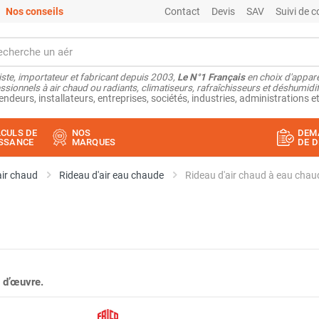
Nos conseils
Contact
Devis
SAV
Suivi de
ste, importateur et fabricant depuis 2003,
Le N°1 Français
en choix d'appare
ssionnels à air chaud ou radiants, climatiseurs, rafraîchisseurs et déshumidifi
endeurs, installateurs, entreprises, sociétés, industries, administrations et
CULS DE
NOS
DEM
SSANCE
MARQUES
DE D
air chaud
Rideau d'air eau chaude
 d’œuvre.