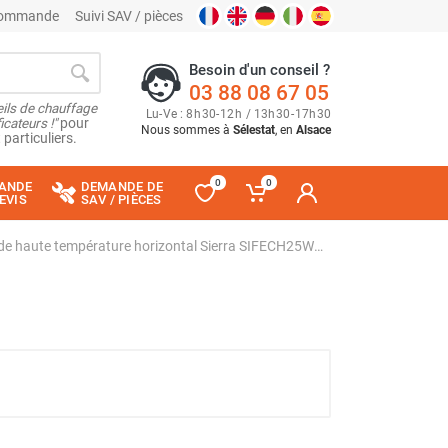
 commande
Suivi SAV / pièces
Besoin d'un conseil ?
03 88 08 67 05
ils de chauffage
Lu
-
Ve
: 8
h
30
-
12
h
/ 13
h
30
-
17
h
30
cateurs !"
pour
Nous sommes à
Sélestat
, en
Alsace
 particuliers.
0
0
ANDE
DEMANDE DE
EVIS
SAV / PIÈCES
Rideau d'air chaud à eau chaude haute température horizontal Sierra SIFECH25WH - FRICO