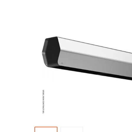
Brumisateur d'air
Coffret de brumisation
Ventilateur brumisateur
Ventilateur / extracteur d'air mobile
Brasseur d'air
Ventilateur fixe
Ventilateur industriel
Ventilateur de chantier
Ventilateur centrifuge
Ventilateur de sol
Ventilateur sur pied
Ventilateur de bureau
Ventilateur de table
Extracteur d'air mural
Extracteur d'air mural hélicoïde
Extracteur d'air mural centrifuge
Extracteur d'air mural ATEX
Extracteur d'air mural résidentiel