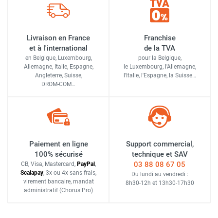
Livraison en France
Franchise
et à l'international
de la TVA
en Belgique, Luxembourg,
pour la Belgique,
Allemagne, Italie, Espagne,
le Luxembourg,
l'Allemagne,
Angleterre, Suisse,
l'Italie,
l'Espagne,
la Suisse…
DROM-COM…
Paiement en ligne
Support commercial,
100% sécurisé
technique et SAV
03 88 08 67 05
CB, Visa, Mastercard,
Pay
Pal
,
Scalapay
,
3x ou 4x sans frais
,
Du lundi au vendredi :
virement bancaire
, mandat
8h30-12h
et
13h30-17h30
administratif
(Chorus Pro)