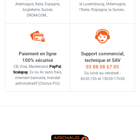
Allemagne, Italie, Espagne,
le Luxembourg,
l'Allemagne,
Angleterre, Suisse,
l'Italie,
l'Espagne,
la Suisse…
DROM-COM…
Paiement en ligne
Support commercial,
100% sécurisé
technique et SAV
03 88 08 67 05
CB, Visa, Mastercard,
Pay
Pal
,
Scalapay
,
3x ou 4x sans frais
,
Du lundi au vendredi :
virement bancaire
, mandat
8h30-12h
et
13h30-17h30
administratif
(Chorus Pro)