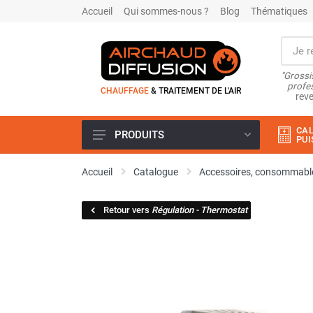
Accueil
Qui sommes-nous ?
Blog
Thématiques
"Grossi
profes
CHAUFFAGE
& TRAITEMENT DE L'AIR
reve
CAL
PRODUITS
PUI
Airchaud Location
Accueil
Catalogue
Accessoires, consommable
Climatiseur
Climatiseur mobile
Retour vers
Régulation - Thermostat
Climatiseur mobile résidentiel et
tertiaire
Climatiseur fixe
Rafraîchisseur d'air
Rafraichisseur d'air mobile
Rafraîchisseur d'air gainable
Rafraichisseur d’air fixe