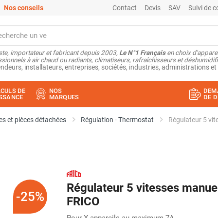
Nos conseils
Contact
Devis
SAV
Suivi de
ste, importateur et fabricant depuis 2003,
Le N°1 Français
en choix d'appare
sionnels à air chaud ou radiants, climatiseurs, rafraîchisseurs et déshumidifi
ndeurs, installateurs, entreprises, sociétés, industries, administrations et 
CULS DE
NOS
DEM
SSANCE
MARQUES
DE D
s et pièces détachées
Régulation - Thermostat
Régulateur 5 vit
Régulateur 5 vitesses manuel 
-25%
FRICO
Pour X appareils au maximum 7A