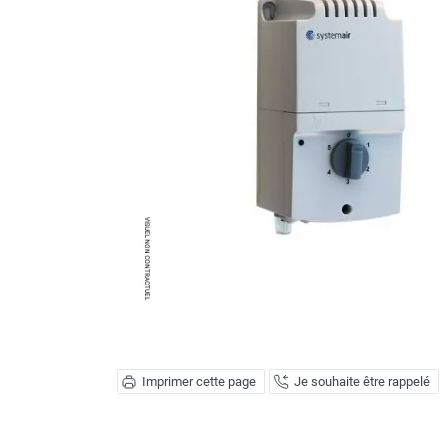
Brumisateur d'air
Coffret de brumisation
Ventilateur brumisateur
Ventilateur / extracteur d'air mobile
Brasseur d'air
Ventilateur fixe
Ventilateur industriel
Ventilateur de chantier
Ventilateur centrifuge
Ventilateur de sol
Ventilateur sur pied
Ventilateur de bureau
Ventilateur de table
Extracteur d'air mural
Extracteur d'air mural hélicoïde
Extracteur d'air mural centrifuge
Imprimer cette page
Je souhaite être rappelé
Extracteur d'air mural ATEX
Extracteur d'air mural résidentiel