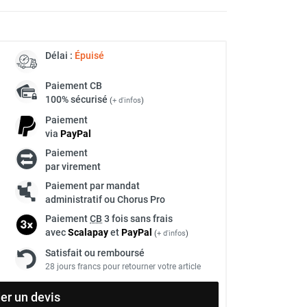
Délai :
Épuisé
Paiement
CB
100% sécurisé
(
+ d'infos
)
Paiement
via
Pay
Pal
Paiement
par virement
Paiement par mandat
administratif ou Chorus Pro
Paiement
CB
3 fois sans frais
avec
Scalapay
et
Pay
Pal
(
+ d'infos
)
Satisfait ou remboursé
28 jours francs pour retourner votre article
r un devis