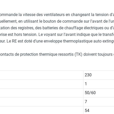
ico SWXD13 exposition à la poussière
mande la vitesse des ventilateurs en changeant la tension d'a
uellement, en utilisant le bouton de commande sur l'avant de l'u
ation des registres, des batteries de chauffage électriques ou d
rico SWXH23 pour locaux haute température
 prise est hors tension. Le voyant sur l'avant indique que le trans
rieur. Le RE est doté d’une enveloppe thermoplastique auto exting
ontacts de protection thermique ressortis (TK) doivent toujours êt
230
1
50/60
7
54