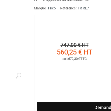
Marque :
Frico
Référence :
FR RE7
747,00 €
HT
560,25 €
HT
soit
672,30 €
TTC
Demande