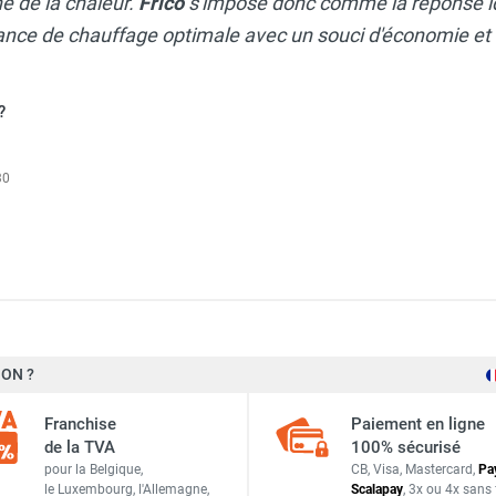
e de la chaleur.
Frico
s'impose donc comme la réponse i
ce de chauffage optimale avec un souci d'économie et d
?
30
ON ?
Frico
Franchise
Paiement en ligne
RE7
de la TVA
100% sécurisé
pour la Belgique,
CB, Visa, Mastercard,
Pa
Suède
le Luxembourg,
l'Allemagne,
Scalapay
,
3x ou 4x sans 