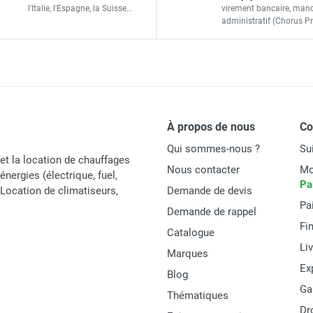
l'Italie,
l'Espagne,
la Suisse…
virement bancaire
, man
7393410006582
administratif
(Chorus Pr
ACCESSOIRES
À propos de nous
C
Qui sommes-nous ?
Su
et la location de chauffages
Nous contacter
Mo
énergies (électrique, fuel,
Pa
t Location de climatiseurs,
Demande de devis
Pa
Demande de rappel
Fi
Catalogue
Li
Marques
Ex
Blog
Ga
Thématiques
Dr