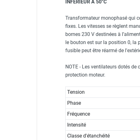
INFERIEUR A 50°C
Neutraliseur d'odeur
Aérotherme à eau chaude Fr
Hygiène
Transformateur monophasé qui com
Sèche-main et sèche-cheveux
fixes. Les vitesses se règlent man
Distributeur de savon
bornes 230 V destinées à l’aliment
Chauffage fixe atelier
Aérotherme à eau chaude F
le bouton est sur la position 0, la
Chauffage d'atelier fixe au fioul et
GNR
fusible peut être réarmé de l'exté
Chauffage au fioul avec réservoir
intégré
NOTE - Les ventilateurs dotés de c
Chauffage au fioul à raccorder sur
protection moteur.
citerne
Aérotherme au fioul
Tension
Chauffage polycombustible / huile
Chauffage d'atelier fixe avec brûleur
Phase
gaz
Fréquence
Chauffage d'atelier suspendu
Intensité
Chauffage suspendu au fioul
Chauffage suspendu au gaz
Classe d'étanchéité
Chauffage FARM