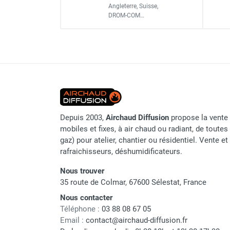
Angleterre, Suisse,
Chaudière mobile à eau
Code EAN
DROM-COM…
Chauffage mobile au bois
Classement produit
Gaine pour chauffage mobile
Chauffage pour serre et bâtiment
d'élevage
Chauffage FARM au gaz
Chauffage FARM au fioul
Chauffage mobile au gaz rayonnant
Rideau d'air et rideau rayonnant
Depuis 2003,
Airchaud Diffusion
propose la vente 
Rideau d'air chaud
mobiles et fixes, à air chaud ou radiant, de toutes 
Rideau d'air chaud électrique
gaz) pour atelier, chantier ou résidentiel. Vente e
Rideau d'air chaud encastrable
rafraichisseurs, déshumidificateurs.
Rideau d'air eau chaude
Rideau d'air chaud pour pompe à
Nous trouver
chaleur
35 route de Colmar, 67600 Sélestat, France
Rideau d'air pour portes tournantes
Nous contacter
Rideau d'air ambiant
Téléphone :
03 88 08 67 05
Rideau d'air froid
Email :
contact@airchaud-diffusion.fr
Rideau isolant thermique