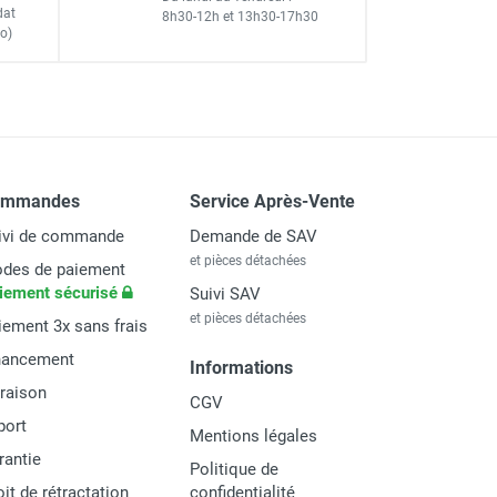
dat
8h30-12h
et
13h30-17h30
o)
ommandes
Service Après-Vente
ivi de commande
Demande de SAV
et pièces détachées
des de paiement
iement sécurisé
Suivi SAV
et pièces détachées
iement 3x sans frais
nancement
Informations
vraison
CGV
port
Mentions légales
rantie
Politique de
oit de rétractation
confidentialité