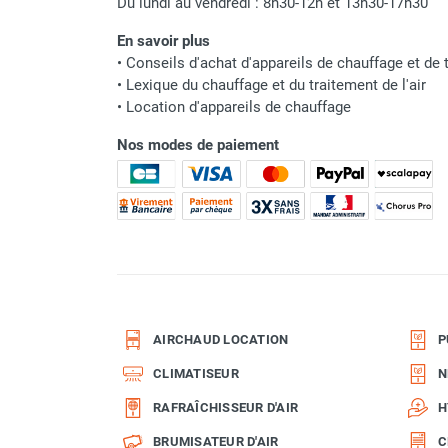
Du lundi au vendredi : 8h30-12h et 13h30-17h30
Parasol chauffant et radiant
En savoir plus
infrarouge sur mât
•
Conseils d'achat d'appareils de chauffage et de t
Parasol chauffant à gaz
•
Lexique du chauffage et du traitement de l'air
Parasol chauffant et radiant sur
•
Location d'appareils de chauffage
mât électrique
Chauffe terrasse aux pellets
Nos modes de paiement
Chauffage infrarouge fixe mur et
plafond
Chauffage radiant électrique
Chauffage Infrarouge électrique fixe
Panneau rayonnant
Lustre infrarouge électrique
suspendu
Réglette et cassette rayonnante
AIRCHAUD LOCATION
P
Chauffage tube radiant et radiant
CLIMATISEUR
N
lumineux au gaz
Chauffage radiant tube suspendu
RAFRAÎCHISSEUR D'AIR
H
au gaz
BRUMISATEUR D'AIR
C