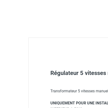
Déstratificateur ventilateur de
plafond
Déstratificateur industriel à pales
Déstratificateur industriel caréné
Déstratificateur de plafond design
Déstratificateur Airius
VMC
Caisson d'Extraction VMC Collective
Caisson d'Extraction VMC tertiaire
Déshumidificateur d'air
Déshumidificateur mobile
professionnel
Déshumidificateur fixe
Régulateur 5 vitesses 
Déshumidificateur de maison et de
confort
Déshumidificateur à adsorption /
Aérotherme à eau chaude Fr
Transformateur 5 vitesses manue
Déshydrateur
Humidificateur d'air
UNIQUEMENT POUR UNE INSTA
Purificateur d'air