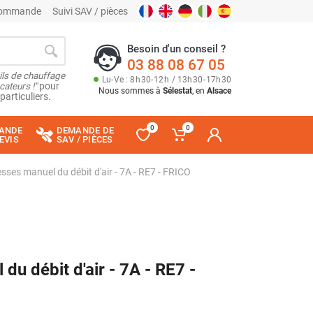
 commande
Suivi SAV / pièces
Besoin d'un conseil ?
03 88 08 67 05
ils de chauffage
Lu
-
Ve
: 8
h
30
-
12
h
/ 13
h
30
-
17
h
30
cateurs !"
pour
Nous sommes à
Sélestat
, en
Alsace
particuliers.
0
0
ANDE
DEMANDE DE
EVIS
SAV / PIÈCES
esses manuel du débit d'air - 7A - RE7 - FRICO
du débit d'air - 7A - RE7 -