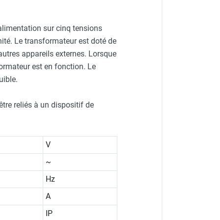
limentation sur cinq tensions
nité. Le transformateur est doté de
’autres appareils externes. Lorsque
formateur est en fonction. Le
uible.
re reliés à un dispositif de
V
~
Hz
A
IP