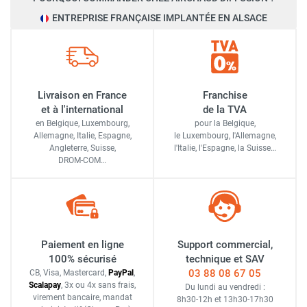
ENTREPRISE FRANÇAISE IMPLANTÉE EN ALSACE
Livraison en France
Franchise
et à l'international
de la TVA
en Belgique, Luxembourg,
pour la Belgique,
Allemagne, Italie, Espagne,
le Luxembourg,
l'Allemagne,
Angleterre, Suisse,
l'Italie,
l'Espagne,
la Suisse…
DROM-COM…
Paiement en ligne
Support commercial,
100% sécurisé
technique et SAV
03 88 08 67 05
CB, Visa, Mastercard,
Pay
Pal
,
Scalapay
,
3x ou 4x sans frais
,
Du lundi au vendredi :
virement bancaire
, mandat
8h30-12h
et
13h30-17h30