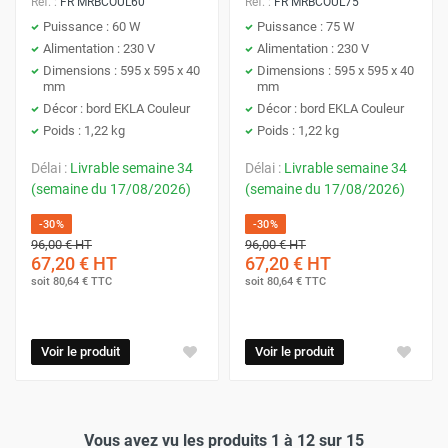
Réf. :
FR MRBCOUL60
Réf. :
FR MRBCOUL75
Puissance : 60 W
Puissance : 75 W
Alimentation : 230 V
Alimentation : 230 V
Dimensions : 595 x 595 x 40
Dimensions : 595 x 595 x 40
mm
mm
Décor : bord EKLA Couleur
Décor : bord EKLA Couleur
Poids : 1,22 kg
Poids : 1,22 kg
Délai :
Livrable semaine 34
Délai :
Livrable semaine 34
(semaine du 17/08/2026)
(semaine du 17/08/2026)
-30%
-30%
96,00 €
HT
96,00 €
HT
67,20 €
HT
67,20 €
HT
soit
80,64 €
TTC
soit
80,64 €
TTC
Voir le produit
Voir le produit
Vous avez vu les produits 1 à 12 sur 15