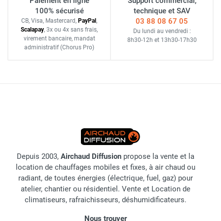
Paiement en ligne
Support commercial,
100% sécurisé
technique et SAV
03 88 08 67 05
CB, Visa, Mastercard,
Pay
Pal
,
Scalapay
,
3x ou 4x sans frais
,
Du lundi au vendredi :
virement bancaire
, mandat
8h30-12h
et
13h30-17h30
administratif
(Chorus Pro)
Depuis 2003,
Airchaud Diffusion
propose la vente et la
location de chauffages mobiles et fixes, à air chaud ou
radiant, de toutes énergies (électrique, fuel, gaz) pour
atelier, chantier ou résidentiel. Vente et Location de
climatiseurs, rafraichisseurs, déshumidificateurs.
Nous trouver