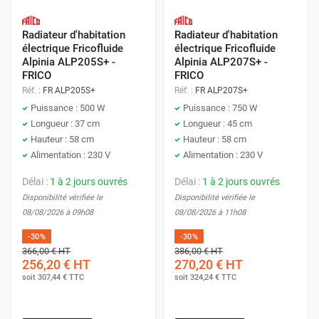
Radiateur d'habitation
Radiateur d'habitation
électrique Fricofluide
électrique Fricofluide
Alpinia ALP205S+ -
Alpinia ALP207S+ -
FRICO
FRICO
Réf. :
FR ALP205S+
Réf. :
FR ALP207S+
Puissance : 500 W
Puissance : 750 W
Longueur : 37 cm
Longueur : 45 cm
Hauteur : 58 cm
Hauteur : 58 cm
Alimentation : 230 V
Alimentation : 230 V
Délai :
1 à 2 jours ouvrés
Délai :
1 à 2 jours ouvrés
Disponibilité vérifiée le
Disponibilité vérifiée le
08/08/2026 à 09h08
08/08/2026 à 11h08
-30%
-30%
366,00 €
HT
386,00 €
HT
256,20 €
HT
270,20 €
HT
soit
307,44 €
TTC
soit
324,24 €
TTC