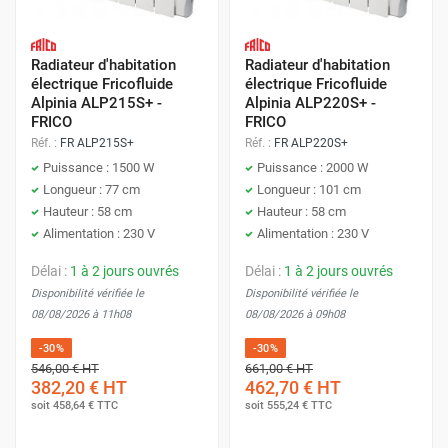
Radiateur d'habitation
Radiateur d'habitation
électrique Fricofluide
électrique Fricofluide
Alpinia ALP215S+ -
Alpinia ALP220S+ -
FRICO
FRICO
Réf. :
FR ALP215S+
Réf. :
FR ALP220S+
Puissance : 1500 W
Puissance : 2000 W
Longueur : 77 cm
Longueur : 101 cm
Hauteur : 58 cm
Hauteur : 58 cm
Alimentation : 230 V
Alimentation : 230 V
Délai :
1 à 2 jours ouvrés
Délai :
1 à 2 jours ouvrés
Disponibilité vérifiée le
Disponibilité vérifiée le
08/08/2026 à 11h08
08/08/2026 à 09h08
-30%
-30%
546,00 €
HT
661,00 €
HT
382,20 €
HT
462,70 €
HT
soit
458,64 €
TTC
soit
555,24 €
TTC