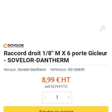
Raccord droit 1/8" M X 6 porte Gicleur
- SOVELOR-DANTHERM
Marque :
Sovelor-Dantherm
Référence :
SO I30859
8,99 €
HT
soit
10,79 €
TTC
Ajouter au panier