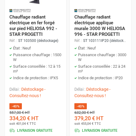
Chauffage radiant
Chauffage radiant
électrique en fer forgé
électrique applique
sur pied HELIOSA 992 -
murale 3000 W HELIOSA
STAR PROGETTI
996 - STAR PROGETTI
Réf. :
ST 103500 (déstockage)
Réf. :
ST 103111IP20 (déstockage)
État : Neuf
État : Neuf
Puissance chauffage : 1500
Puissance chauffage : 3000
W
W
Surface conseillée : 12 à 15
Surface conseillée : 22 à 24
m²
m²
Indice de protection : IPX5
Indice de protection : IP20
Délai :
Déstockage -
Délai :
Déstockage -
Consultez-nous !
Consultez-nous !
-40%
-40%
557,00 €
HT
632,00 €
HT
334,20 €
HT
379,20 €
HT
soit
401,04 €
TTC
soit
455,04 €
TTC
LIVRAISON GRATUITE
LIVRAISON GRATUITE