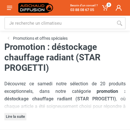
0
Besoin d'un conseil ?
03 88 08 67 05
Promotions et offres spéciales
Promotion : déstockage
chauffage radiant (STAR
PROGETTI)
Découvrez ce samedi notre sélection de 20 produits
exceptionnels, dans notre catégorie
promotion :
déstockage chauffage radiant (STAR PROGETTI)
, où
chaque article a été soigneusement choisi pour répondre à
vos besoins avec précision. C'est pour cela que nous avons
Lire la suite
sélectionné la marque
Star Progetti
.
Notre engagement à offrir
les meilleurs prix du marché
est