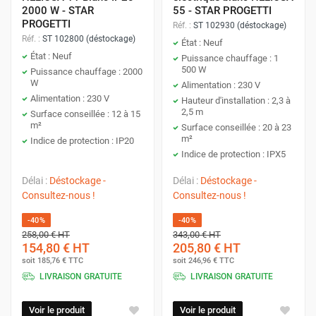
2000 W - STAR
55 - STAR PROGETTI
PROGETTI
Réf. :
ST 102930 (déstockage)
Réf. :
ST 102800 (déstockage)
État : Neuf
État : Neuf
Puissance chauffage : 1
500 W
Puissance chauffage : 2000
W
Alimentation : 230 V
Alimentation : 230 V
Hauteur d'installation : 2,3 à
2,5 m
Surface conseillée : 12 à 15
m²
Surface conseillée : 20 à 23
m²
Indice de protection : IP20
Indice de protection : IPX5
Délai :
Déstockage -
Délai :
Déstockage -
Consultez-nous !
Consultez-nous !
-40%
-40%
258,00 €
HT
343,00 €
HT
154,80 €
HT
205,80 €
HT
soit
185,76 €
TTC
soit
246,96 €
TTC
LIVRAISON GRATUITE
LIVRAISON GRATUITE
Voir le produit
Voir le produit