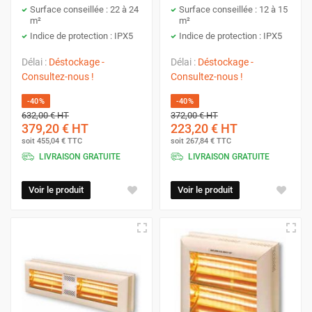
Surface conseillée : 22 à 24
Surface conseillée : 12 à 15
m²
m²
Indice de protection : IPX5
Indice de protection : IPX5
Délai :
Déstockage -
Délai :
Déstockage -
Consultez-nous !
Consultez-nous !
-40%
-40%
632,00 €
HT
372,00 €
HT
379,20 €
HT
223,20 €
HT
soit
455,04 €
TTC
soit
267,84 €
TTC
LIVRAISON GRATUITE
LIVRAISON GRATUITE
Voir le produit
Voir le produit