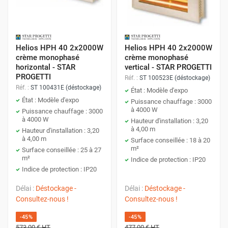
Helios HPH 40 2x2000W
Helios HPH 40 2x2000W
crème monophasé
crème monophasé
horizontal - STAR
vertical - STAR PROGETTI
PROGETTI
Réf. :
ST 100523E (déstockage)
Réf. :
ST 100431E (déstockage)
État : Modèle d'expo
État : Modèle d'expo
Puissance chauffage : 3000
à 4000 W
Puissance chauffage : 3000
à 4000 W
Hauteur d'installation : 3,20
à 4,00 m
Hauteur d'installation : 3,20
à 4,00 m
Surface conseillée : 18 à 20
m²
Surface conseillée : 25 à 27
m²
Indice de protection : IP20
Indice de protection : IP20
Délai :
Déstockage -
Délai :
Déstockage -
Consultez-nous !
Consultez-nous !
-45%
-45%
573,00 €
HT
477,00 €
HT