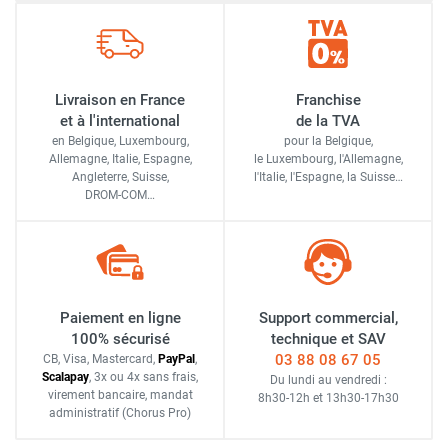
Livraison en France
Franchise
et à l'international
de la TVA
en Belgique, Luxembourg,
pour la Belgique,
Allemagne, Italie, Espagne,
le Luxembourg,
l'Allemagne,
Angleterre, Suisse,
l'Italie,
l'Espagne,
la Suisse…
DROM-COM…
Paiement en ligne
Support commercial,
100% sécurisé
technique et SAV
03 88 08 67 05
CB, Visa, Mastercard,
Pay
Pal
,
Scalapay
,
3x ou 4x sans frais
,
Du lundi au vendredi :
virement bancaire
, mandat
8h30-12h
et
13h30-17h30
administratif
(Chorus Pro)