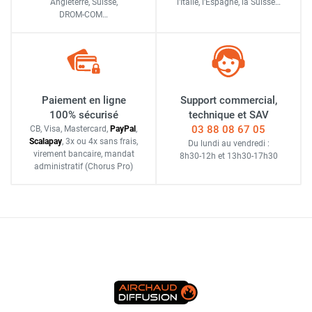
Angleterre, Suisse,
l'Italie,
l'Espagne,
la Suisse…
DROM-COM…
Paiement en ligne
Support commercial,
100% sécurisé
technique et SAV
03 88 08 67 05
CB, Visa, Mastercard,
Pay
Pal
,
Scalapay
,
3x ou 4x sans frais
,
Du lundi au vendredi :
virement bancaire
, mandat
8h30-12h
et
13h30-17h30
administratif
(Chorus Pro)