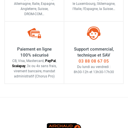
Allemagne, Italie, Espagne,
le Luxembourg,
l'Allemagne,
Angleterre, Suisse,
l'Italie,
l'Espagne,
la Suisse…
DROM-COM…
Paiement en ligne
Support commercial,
100% sécurisé
technique et SAV
03 88 08 67 05
CB, Visa, Mastercard,
Pay
Pal
,
Scalapay
,
3x ou 4x sans frais
,
Du lundi au vendredi :
virement bancaire
, mandat
8h30-12h
et
13h30-17h30
administratif
(Chorus Pro)