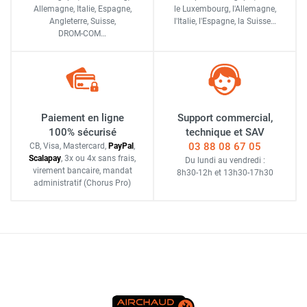
Allemagne, Italie, Espagne,
le Luxembourg,
l'Allemagne,
Angleterre, Suisse,
l'Italie,
l'Espagne,
la Suisse…
DROM-COM…
Paiement en ligne
Support commercial,
100% sécurisé
technique et SAV
03 88 08 67 05
CB, Visa, Mastercard,
Pay
Pal
,
Scalapay
,
3x ou 4x sans frais
,
Du lundi au vendredi :
virement bancaire
, mandat
8h30-12h
et
13h30-17h30
administratif
(Chorus Pro)