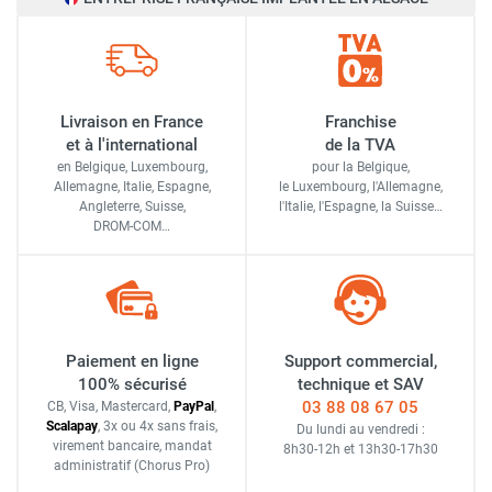
Livraison en France
Franchise
et à l'international
de la TVA
en Belgique, Luxembourg,
pour la Belgique,
Allemagne, Italie, Espagne,
le Luxembourg,
l'Allemagne,
Angleterre, Suisse,
l'Italie,
l'Espagne,
la Suisse…
DROM-COM…
Paiement en ligne
Support commercial,
100% sécurisé
technique et SAV
03 88 08 67 05
CB, Visa, Mastercard,
Pay
Pal
,
Scalapay
,
3x ou 4x sans frais
,
Du lundi au vendredi :
virement bancaire
, mandat
8h30-12h
et
13h30-17h30
administratif
(Chorus Pro)