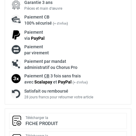
Garantie 3 ans
Pièces et main d’œuvre
Paiement
CB
100% sécurisé
(
+ d'infos
)
Paiement
via
Pay
Pal
Paiement
par virement
Paiement par mandat
administratif ou Chorus Pro
Paiement
CB
3 fois sans frais
avec
Scalapay
et
Pay
Pal
(
+ d'infos
)
Satisfait ou remboursé
28 jours francs pour retourner votre article
Télécharger la
FICHE PRODUIT