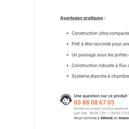
Chaudière mobile à eau
Chauffage mobile au bois
Avantages pratiques
:
Gaine pour chauffage mobile
Chauffage pour serre et bâtiment
d'élevage
Construction ultra-compacte
Chauffage FARM au gaz
Prêt à être raccordé pour un
Chauffage FARM au fioul
Chauffage mobile au gaz rayonnant
Un passage sous les portes 
Rideau d'air et rideau rayonnant
Construction robuste à flux 
Rideau d'air chaud
Rideau d'air chaud électrique
Système étanche à chambres
Rideau d'air chaud encastrable
Rideau d'air eau chaude
Rideau d'air chaud pour pompe à
Une question sur ce produit 
chaleur
03 88 08 67 05
Rideau d'air pour portes tournantes
Numéro non surtaxé. Coût d'un appel local.
Lun
-
Ven : 8
h
30
-
12
h
/ 13
h
30
-
17
h
Rideau d'air ambiant
Nous sommes à
Sélestat
, en
Alsace
Rideau d'air froid
Rideau isolant thermique