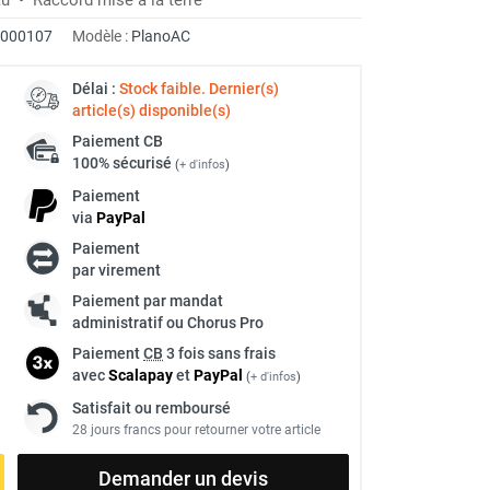
0000107
Modèle :
PlanoAC
Délai :
Stock faible. Dernier(s)
article(s) disponible(s)
Paiement
CB
100% sécurisé
(
+ d'infos
)
Paiement
via
Pay
Pal
Paiement
par virement
Paiement par mandat
administratif ou Chorus Pro
Paiement
CB
3 fois sans frais
avec
Scalapay
et
Pay
Pal
(
+ d'infos
)
Satisfait ou remboursé
28 jours francs pour retourner votre article
Demander un devis