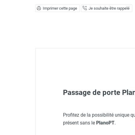
Déstratificateur ventilateur de
Imprimer cette page
Je souhaite être rappelé
plafond
Déstratificateur industriel à pales
Déstratificateur industriel caréné
Déstratificateur de plafond design
Déstratificateur Airius
VMC
Caisson d'Extraction VMC Collective
Caisson d'Extraction VMC tertiaire
Déshumidificateur d'air
Déshumidificateur mobile
professionnel
Déshumidificateur fixe
Passage de porte Pla
Déshumidificateur de maison et de
confort
Déshumidificateur à adsorption /
Profitez de la possibilité unique q
Déshydrateur
présent sans le
PlanoPT
.
Climatiseur mobile split 
Humidificateur d'air
Purificateur d'air