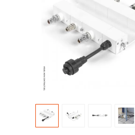
Brumisateur d'air
Coffret de brumisation
Ventilateur brumisateur
Ventilateur / extracteur d'air mobile
Brasseur d'air
Ventilateur fixe
Ventilateur industriel
Ventilateur de chantier
Ventilateur centrifuge
Ventilateur de sol
Ventilateur sur pied
Ventilateur de bureau
Ventilateur de table
Extracteur d'air mural
Extracteur d'air mural hélicoïde
Extracteur d'air mural centrifuge
Extracteur d'air mural ATEX
Extracteur d'air mural résidentiel