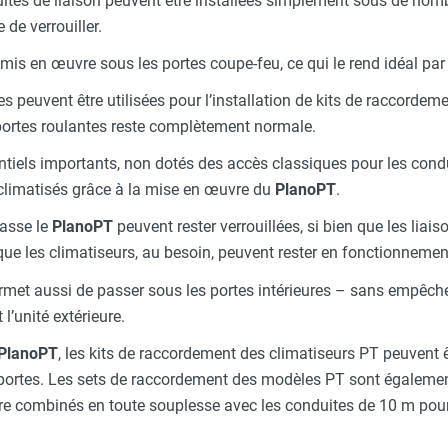
uites de liaison peuvent être installées simplement sous de nom
 de verrouiller.
is en œuvre sous les portes coupe-feu, ce qui le rend idéal par 
s peuvent être utilisées pour l’installation de kits de raccorde
portes roulantes reste complètement normale.
els importants, non dotés des accès classiques pour les condui
climatisés grâce à la mise en œuvre du
PlanoPT
.
passe le
PlanoPT
peuvent rester verrouillées, si bien que les lia
 que les climatiseurs, au besoin, peuvent rester en fonctionnemen
met aussi de passer sous les portes intérieures – sans empêcher
t l’unité extérieure.
PlanoPT
, les kits de raccordement des climatiseurs PT peuvent ê
portes. Les sets de raccordement des modèles PT sont égalemen
tre combinés en toute souplesse avec les conduites de 10 m pour