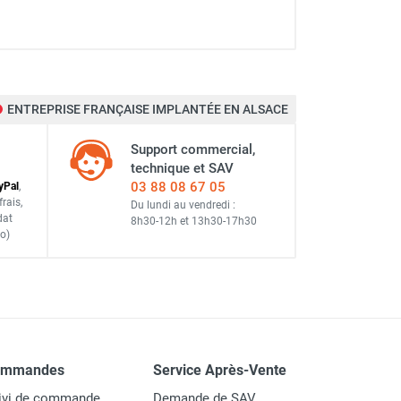
ENTREPRISE FRANÇAISE IMPLANTÉE EN ALSACE
Support commercial,
technique et SAV
03 88 08 67 05
y
Pal
,
frais
,
Du lundi au vendredi :
dat
8h30-12h
et
13h30-17h30
o)
ommandes
Service Après-Vente
ivi de commande
Demande de SAV