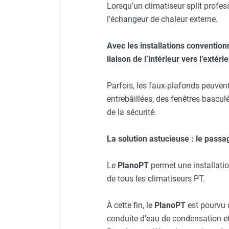
Lorsqu’un climatiseur split profess
Neutraliseur d'odeur
l’échangeur de chaleur externe.
Hygiène
Sèche-main et sèche-cheveux
Distributeur de savon
Avec les installations conventio
Chauffage fixe atelier
liaison de l’intérieur vers l’extéri
Chauffage d'atelier fixe au fioul et
GNR
Parfois, les faux-plafonds peuvent 
Chauffage au fioul avec réservoir
entrebâillées, des fenêtres bascu
intégré
de la sécurité.
Chauffage au fioul à raccorder sur
citerne
La solution astucieuse : le passa
Aérotherme au fioul
Chauffage polycombustible / huile
Le
PlanoPT
permet une installation
Chauffage d'atelier fixe avec brûleur
de tous les climatiseurs PT.
gaz
Chauffage d'atelier suspendu
Chauffage suspendu au fioul
À cette fin, le
PlanoPT
est pourvu d
Chauffage suspendu au gaz
conduite d’eau de condensation et 
Chauffage FARM