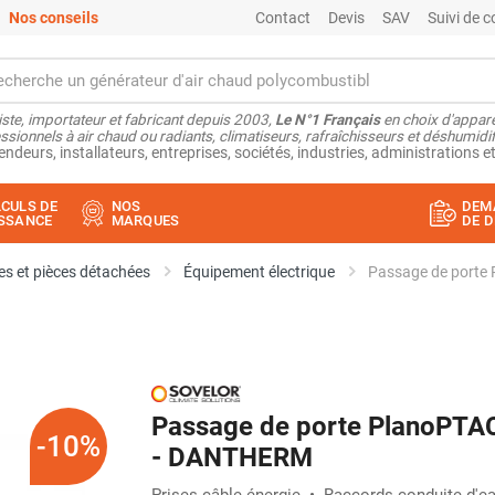
Nos conseils
Contact
Devis
SAV
Suivi de
ste, importateur et fabricant depuis 2003,
Le N°1 Français
en choix d'appare
ssionnels à air chaud ou radiants, climatiseurs, rafraîchisseurs et déshumidifi
endeurs, installateurs, entreprises, sociétés, industries, administrations et
CULS DE
NOS
DEM
SSANCE
MARQUES
DE D
s et pièces détachées
Équipement électrique
Passage de porte 
Passage de porte PlanoPTAC
-10%
- DANTHERM
Prises câble énergie • Raccords conduite d'ea