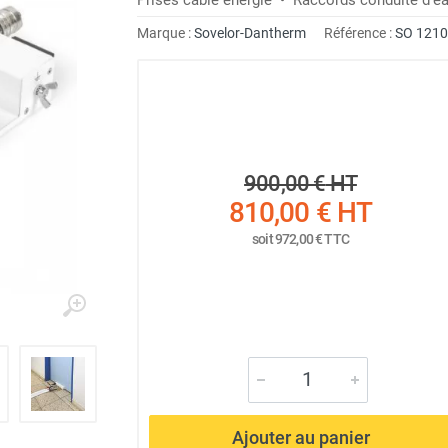
Marque :
Sovelor-Dantherm
Référence :
SO 121
900,00 €
HT
810,00 €
HT
soit
972,00 €
TTC
Ajouter au panier