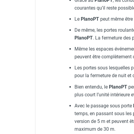
Grâce au
PlanoPT
, les cond
punaises de lit
courantes qu’il reste possible
Chauffage électrique infrarouge
Chauffage électrique par convection
Le
PlanoPT
peut même être m
Chauffage mobile au fioul et GNR
De même, les portes roulante
Chauffage fioul soufflant avec
PlanoPT
. La fermeture des 
cheminée et réservoir intégré
Chauffage fioul soufflant avec
Même les espaces événementi
cheminée à raccorder sur citerne
peuvent être complètement 
Chauffage fioul soufflant sans
cheminée à combustion directe
Les portes sous lesquelles 
Chauffage fioul
pour la fermeture de nuit et
infrarouge/rayonnant
Bien entendu, le
PlanoPT
per
Chauffage mobile au gaz propane /
plus court l’unité intérieure e
butane
Chauffage mobile au gaz à
Avec le passage sous porte
combustion directe
temps, en passant sous les 
Chauffage mobile au gaz à
version de 5 m et peuvent ê
combustion indirecte
maximum de 30 m.
Chauffage mobile au gaz rayonnant