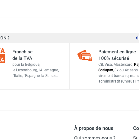
ON ?
350 x 270 x 50 mm
Franchise
Paiement en ligne
2 kg
de la TVA
100% sécurisé
pour la Belgique,
CB, Visa, Mastercard,
Pa
le Luxembourg,
l'Allemagne,
Scalapay
,
3x ou 4x sans 
l'Italie,
l'Espagne,
la Suisse…
virement bancaire
, man
administratif
(Chorus Pr
Sovelor-Dantherm
1210000107
PlanoAC
ACCESSOIRES
À propos de nous
C
Qui sommes-nous ?
Su