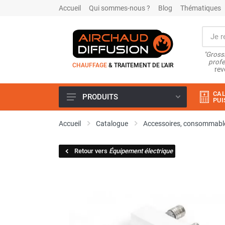
Accueil
Qui sommes-nous ?
Blog
Thématiques
"Grossi
profe
CHAUFFAGE
& TRAITEMENT DE L'AIR
rev
CAL
PRODUITS
PUI
Airchaud Location
Accueil
Catalogue
Accessoires, consommable
Climatiseur
Climatiseur mobile
Retour vers
Équipement électrique
Climatiseur mobile résidentiel et
tertiaire
Climatiseur fixe
Rafraîchisseur d'air
Rafraichisseur d'air mobile
Rafraîchisseur d'air gainable
Rafraichisseur d’air fixe