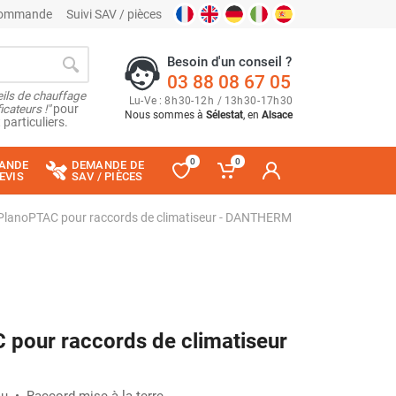
 commande
Suivi SAV / pièces
Besoin d'un conseil ?
03 88 08 67 05
ils de chauffage
Lu
-
Ve
: 8
h
30
-
12
h
/ 13
h
30
-
17
h
30
cateurs !"
pour
Nous sommes à
Sélestat
, en
Alsace
 particuliers.
0
0
ANDE
DEMANDE DE
EVIS
SAV / PIÈCES
PlanoPTAC pour raccords de climatiseur - DANTHERM
 pour raccords de climatiseur
-10%
u • Raccord mise à la terre