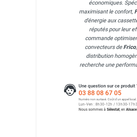
économiques. Spécial
Neutraliseur d'odeur
maximisant le confort,
F
Hygiène
Sèche-main et sèche-cheveux
d'énergie aux cassett
Distributeur de savon
réputés pour leur ef
Chauffage fixe atelier
commande optimisent
Chauffage d'atelier fixe au fioul et
convecteurs de
Frico
GNR
distribution homogèn
Chauffage au fioul avec réservoir
intégré
recherche une performan
Chauffage au fioul à raccorder sur
citerne
Aérotherme au fioul
Une question sur ce produit 
03 88 08 67 05
Chauffage polycombustible / huile
Chauffage d'atelier fixe avec brûleur
Numéro non surtaxé. Coût d'un appel local.
Lun
-
Ven : 8
h
30
-
12
h
/ 13
h
30
-
17
h
gaz
Nous sommes à
Sélestat
, en
Alsace
Chauffage d'atelier suspendu
Chauffage suspendu au fioul
Chauffage suspendu au gaz
Chauffage FARM