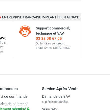
ENTREPRISE FRANÇAISE IMPLANTÉE EN ALSACE
Support commercial,
technique et SAV
03 88 08 67 05
y
Pal
,
frais
,
Du lundi au vendredi :
dat
8h30-12h
et
13h30-17h30
o)
ommandes
Service Après-Vente
ivi de commande
Demande de SAV
et pièces détachées
des de paiement
iement sécurisé
Suivi SAV