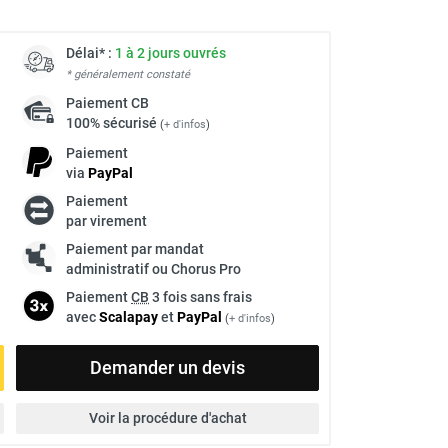
Délai* :
1 à 2 jours ouvrés
* généralement constaté
Paiement
CB
100% sécurisé
(
+ d'infos
)
Paiement
via
Pay
Pal
Paiement
par virement
Paiement par mandat
administratif ou Chorus Pro
Paiement
CB
3 fois sans frais
avec
Scalapay
et
Pay
Pal
(
+ d'infos
)
Demander un devis
Voir la procédure d'achat