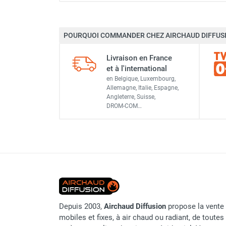
Chauffage FARM au gaz
Chauffage FARM au fioul
Chauffage d'atelier granulés / bois /
POURQUOI COMMANDER CHEZ AIRCHAUD DIFFUSI
carton
Marque
Livraison en France
Chaudière fixe à eau
et à l'international
Aérotherme fixe mural
Référence fournisseur
en Belgique, Luxembourg,
Aérotherme électrique
Allemagne, Italie, Espagne,
Aérotherme au gaz
Classement produit
Angleterre, Suisse,
DROM-COM…
Aérotherme à eau chaude ou froide
Aérotherme au fioul
Aérotherme pompe à chaleur
(détente directe)
Chauffage mobile électrique, fioul et
gaz
Chauffage mobile électrique
Chauffage électrique soufflant
Chauffage haute température pour
Depuis 2003,
Airchaud Diffusion
propose la vente 
étuvage industriel ou destruction
mobiles et fixes, à air chaud ou radiant, de toutes 