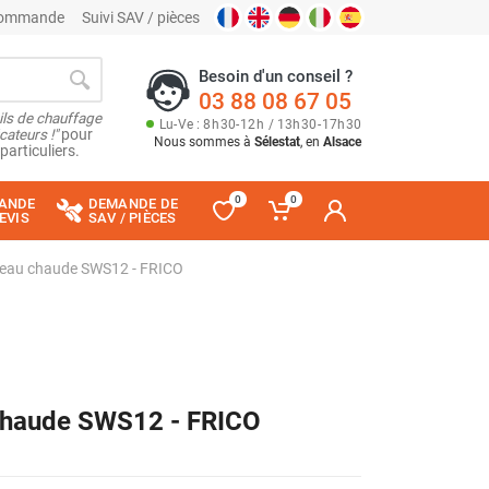
 commande
Suivi SAV / pièces
Besoin d'un conseil ?
03 88 08 67 05
ils de chauffage
Lu
-
Ve
: 8
h
30
-
12
h
/ 13
h
30
-
17
h
30
cateurs !"
pour
Nous sommes à
Sélestat
, en
Alsace
particuliers.
0
0
ANDE
DEMANDE DE
EVIS
SAV / PIÈCES
 eau chaude SWS12 - FRICO
chaude SWS12 - FRICO