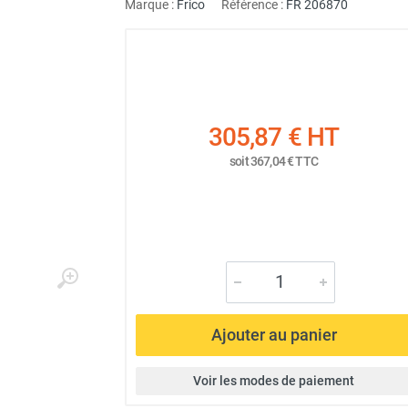
Marque :
Frico
Référence :
FR 206870
305,87 €
HT
soit
367,04 €
TTC
Ajouter au panier
Voir les modes de paiement