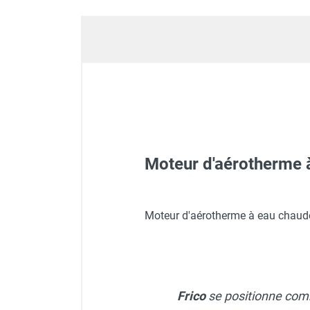
Déstratificateur ventilateur de
plafond
Déstratificateur industriel à pales
Déstratificateur industriel caréné
Déstratificateur de plafond design
Déstratificateur Airius
VMC
Caisson d'Extraction VMC Collective
Caisson d'Extraction VMC tertiaire
Déshumidificateur d'air
Moteur d'aérotherme
Déshumidificateur mobile
professionnel
Déshumidificateur fixe
Moteur d'aérotherme à eau chau
Déshumidificateur de maison et de
confort
Déshumidificateur à adsorption /
Déshydrateur
Humidificateur d'air
Frico
se positionne com
Purificateur d'air