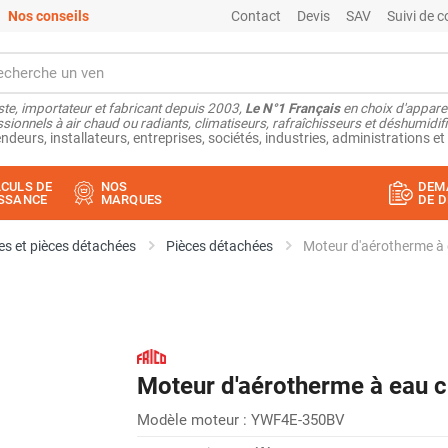
Nos conseils
Contact
Devis
SAV
Suivi de
ste, importateur et fabricant depuis 2003,
Le N°1 Français
en choix d'appare
sionnels à air chaud ou radiants, climatiseurs, rafraîchisseurs et déshumidifi
ndeurs, installateurs, entreprises, sociétés, industries, administrations et 
CULS DE
NOS
DEM
SSANCE
MARQUES
DE D
s et pièces détachées
Pièces détachées
Moteur d'aérotherme à
Moteur d'aérotherme à eau 
Modèle moteur : YWF4E-350BV