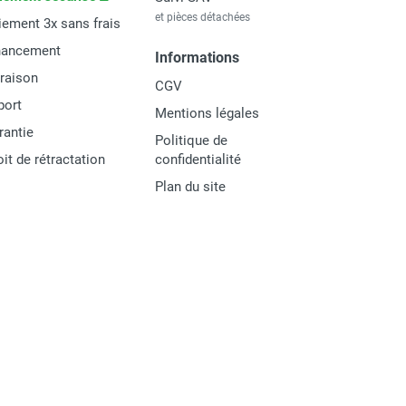
et pièces détachées
iement 3x sans frais
nancement
Informations
vraison
CGV
port
Mentions légales
rantie
Politique de
oit de rétractation
confidentialité
Plan du site