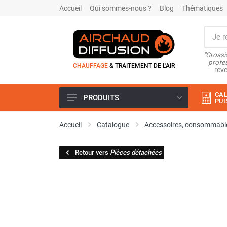
Accueil
Qui sommes-nous ?
Blog
Thématiques
"Grossi
profes
CHAUFFAGE
& TRAITEMENT DE L'AIR
reve
CAL
PRODUITS
PUI
Airchaud Location
Accueil
Catalogue
Accessoires, consommable
Climatiseur
Climatiseur mobile
Retour vers
Pièces détachées
Climatiseur mobile résidentiel et
tertiaire
Climatiseur fixe
Rafraîchisseur d'air
Rafraichisseur d'air mobile
Rafraîchisseur d'air gainable
Rafraichisseur d’air fixe