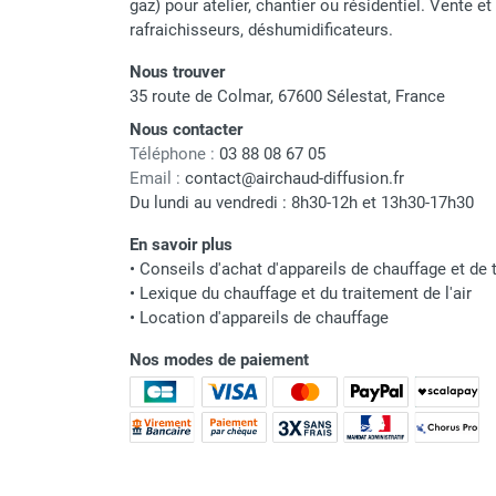
gaz) pour atelier, chantier ou résidentiel. Vente e
punaises de lit
rafraichisseurs, déshumidificateurs.
Chauffage électrique infrarouge
Chauffage électrique par convection
Nous trouver
Chauffage mobile au fioul et GNR
35 route de Colmar, 67600 Sélestat, France
Chauffage fioul soufflant avec
Nous contacter
cheminée et réservoir intégré
Téléphone :
03 88 08 67 05
Chauffage fioul soufflant avec
Email :
contact@airchaud-diffusion.fr
cheminée à raccorder sur citerne
Du lundi au vendredi : 8h30-12h et 13h30-17h30
Chauffage fioul soufflant sans
En savoir plus
cheminée à combustion directe
•
Conseils d'achat d'appareils de chauffage et de t
Chauffage fioul
•
Lexique du chauffage et du traitement de l'air
infrarouge/rayonnant
•
Location d'appareils de chauffage
Chauffage mobile au gaz propane /
butane
Nos modes de paiement
Chauffage mobile au gaz à
combustion directe
Chauffage mobile au gaz à
combustion indirecte
Chauffage mobile au gaz rayonnant