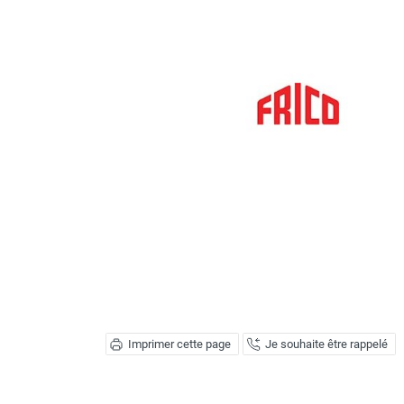
Brumisateur d'air
Coffret de brumisation
Ventilateur brumisateur
Ventilateur / extracteur d'air mobile
Brasseur d'air
Ventilateur fixe
Ventilateur industriel
Ventilateur de chantier
Ventilateur centrifuge
Ventilateur de sol
Ventilateur sur pied
Ventilateur de bureau
Ventilateur de table
Extracteur d'air mural
Extracteur d'air mural hélicoïde
Extracteur d'air mural centrifuge
Imprimer cette page
Je souhaite être rappelé
Extracteur d'air mural ATEX
Extracteur d'air mural résidentiel