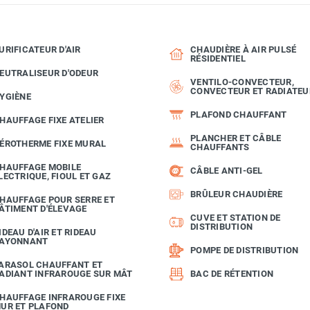
URIFICATEUR D'AIR
CHAUDIÈRE À AIR PULSÉ
RÉSIDENTIEL
EUTRALISEUR D'ODEUR
VENTILO-CONVECTEUR,
CONVECTEUR ET RADIATEU
YGIÈNE
PLAFOND CHAUFFANT
HAUFFAGE FIXE ATELIER
PLANCHER ET CÂBLE
ÉROTHERME FIXE MURAL
CHAUFFANTS
HAUFFAGE MOBILE
CÂBLE ANTI-GEL
LECTRIQUE, FIOUL ET GAZ
BRÛLEUR CHAUDIÈRE
HAUFFAGE POUR SERRE ET
ÂTIMENT D'ÉLEVAGE
CUVE ET STATION DE
DISTRIBUTION
IDEAU D'AIR ET RIDEAU
AYONNANT
POMPE DE DISTRIBUTION
ARASOL CHAUFFANT ET
ADIANT INFRAROUGE SUR MÂT
BAC DE RÉTENTION
HAUFFAGE INFRAROUGE FIXE
UR ET PLAFOND