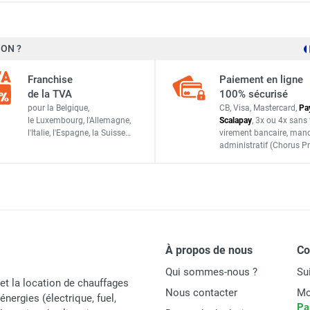
ON ?
Frico
Franchise
Paiement en ligne
de la TVA
100% sécurisé
206870
pour la Belgique,
CB, Visa, Mastercard,
Pa
le Luxembourg,
l'Allemagne,
Scalapay
,
3x ou 4x sans 
PIECES DETACHEES
l'Italie,
l'Espagne,
la Suisse…
virement bancaire
, man
administratif
(Chorus Pr
À propos de nous
C
Qui sommes-nous ?
Su
et la location de chauffages
Nous contacter
Mo
énergies (électrique, fuel,
Pa