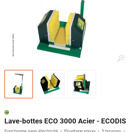
Lave-bottes ECO 3000 Acier - ECODIS
Fonctionne sans électricité • Poudrage epoxy • 5 brosses •