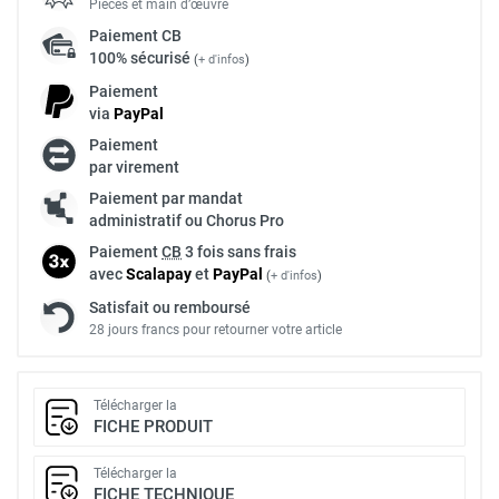
Pièces et main d’œuvre
Paiement
CB
100% sécurisé
(
+ d'infos
)
Paiement
via
Pay
Pal
Paiement
par virement
Paiement par mandat
administratif ou Chorus Pro
Paiement
CB
3 fois sans frais
avec
Scalapay
et
Pay
Pal
(
+ d'infos
)
Satisfait ou remboursé
28 jours francs pour retourner votre article
Télécharger la
FICHE PRODUIT
Télécharger la
FICHE TECHNIQUE