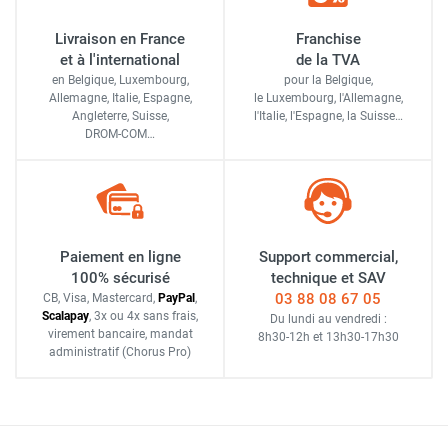
Livraison en France
Franchise
et à l'international
de la TVA
en Belgique, Luxembourg,
pour la Belgique,
Allemagne, Italie, Espagne,
le Luxembourg,
l'Allemagne,
Angleterre, Suisse,
l'Italie,
l'Espagne,
la Suisse…
DROM-COM…
Paiement en ligne
Support commercial,
100% sécurisé
technique et SAV
03 88 08 67 05
CB, Visa, Mastercard,
Pay
Pal
,
Scalapay
,
3x ou 4x sans frais
,
Du lundi au vendredi :
virement bancaire
, mandat
8h30-12h
et
13h30-17h30
administratif
(Chorus Pro)