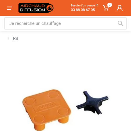
0
Besoin d'un conseil ?
03 88 08 67 05
Kit