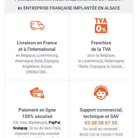
ENTREPRISE FRANÇAISE IMPLANTÉE EN ALSACE
Livraison en France
Franchise
et à l'international
de la TVA
en Belgique, Luxembourg,
pour la Belgique,
Allemagne, Italie, Espagne,
le Luxembourg,
l'Allemagne,
Angleterre, Suisse,
l'Italie,
l'Espagne,
la Suisse…
DROM-COM…
Paiement en ligne
Support commercial,
100% sécurisé
technique et SAV
03 88 08 67 05
CB, Visa, Mastercard,
Pay
Pal
,
Scalapay
,
3x ou 4x sans frais
,
Du lundi au vendredi :
virement bancaire
, mandat
8h30-12h
et
13h30-17h30