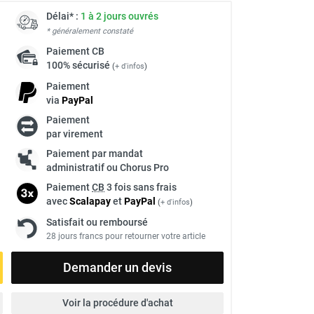
Délai* :
1 à 2 jours ouvrés
* généralement constaté
Paiement
CB
100% sécurisé
(
+ d'infos
)
Paiement
via
Pay
Pal
Paiement
par virement
Paiement par mandat
administratif ou Chorus Pro
Paiement
CB
3 fois sans frais
avec
Scalapay
et
Pay
Pal
(
+ d'infos
)
Satisfait ou remboursé
28 jours francs pour retourner votre article
Demander un devis
Voir la procédure d'achat