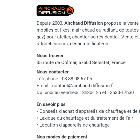
Chauffage FARM au gaz
Chauffage FARM au fioul
Chauffage d'atelier granulés / bois /
Depuis 2003,
Airchaud Diffusion
propose la vente 
carton
mobiles et fixes, à air chaud ou radiant, de toutes 
gaz) pour atelier, chantier ou résidentiel. Vente e
Chaudière fixe à eau
rafraichisseurs, déshumidificateurs.
Aérotherme fixe mural
Aérotherme électrique
Nous trouver
Aérotherme au gaz
35 route de Colmar, 67600 Sélestat, France
Aérotherme à eau chaude ou froide
Nous contacter
Aérotherme au fioul
Téléphone :
03 88 08 67 05
Aérotherme pompe à chaleur
Email :
contact@airchaud-diffusion.fr
(détente directe)
Du lundi au vendredi : 8h30-12h et 13h30-17h30
Chauffage mobile électrique, fioul et
En savoir plus
gaz
•
Conseils d'achat d'appareils de chauffage et de t
Chauffage mobile électrique
•
Lexique du chauffage et du traitement de l'air
Chauffage électrique soufflant
•
Location d'appareils de chauffage
Chauffage haute température pour
étuvage industriel ou destruction
Nos modes de paiement