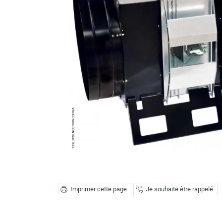
Brumisateur d'air
Coffret de brumisation
Ventilateur brumisateur
Ventilateur / extracteur d'air mobile
Brasseur d'air
Ventilateur fixe
Ventilateur industriel
Ventilateur de chantier
Ventilateur centrifuge
Ventilateur de sol
Ventilateur sur pied
Ventilateur de bureau
Ventilateur de table
Extracteur d'air mural
Extracteur d'air mural hélicoïde
Extracteur d'air mural centrifuge
Imprimer cette page
Je souhaite être rappelé
Extracteur d'air mural ATEX
Extracteur d'air mural résidentiel