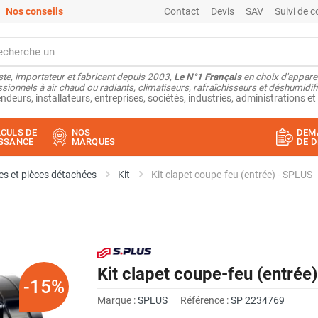
Nos conseils
Contact
Devis
SAV
Suivi de
ste, importateur et fabricant depuis 2003,
Le N°1 Français
en choix d'appare
sionnels à air chaud ou radiants, climatiseurs, rafraîchisseurs et déshumidifi
ndeurs, installateurs, entreprises, sociétés, industries, administrations et 
CULS DE
NOS
DEM
SSANCE
MARQUES
DE D
s et pièces détachées
Kit
Kit clapet coupe-feu (entrée) - SPLUS
Kit clapet coupe-feu (entrée
-15%
Marque :
SPLUS
Référence :
SP 2234769