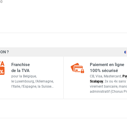
30
5 C au gaz naturel G20 - SPLUS
SPLUS
ON ?
2234769
Franchise
Paiement en ligne
Italie
de la TVA
100% sécurisé
pour la Belgique,
CB, Visa, Mastercard,
Pa
3662711038955
le Luxembourg,
l'Allemagne,
Scalapay
,
3x ou 4x sans 
l'Italie,
l'Espagne,
la Suisse…
virement bancaire
, man
administratif
(Chorus Pr
ACCESSOIRES