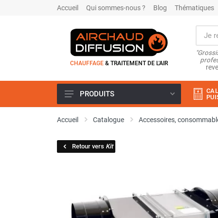
Accueil
Qui sommes-nous ?
Blog
Thématiques
"Grossi
profes
CHAUFFAGE
& TRAITEMENT DE L'AIR
reve
CAL
PRODUITS
PUI
Airchaud Location
Accueil
Catalogue
Accessoires, consommable
Climatiseur
Climatiseur mobile
Retour vers
Kit
Climatiseur mobile résidentiel et
tertiaire
Climatiseur fixe
Rafraîchisseur d'air
Rafraichisseur d'air mobile
Rafraîchisseur d'air gainable
Rafraichisseur d’air fixe