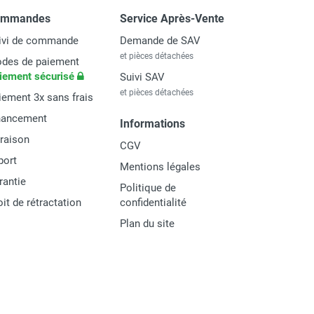
ommandes
Service Après-Vente
ivi de commande
Demande de SAV
et pièces détachées
des de paiement
iement sécurisé
Suivi SAV
et pièces détachées
iement 3x sans frais
nancement
Informations
vraison
CGV
port
Mentions légales
rantie
Politique de
oit de rétractation
confidentialité
Plan du site