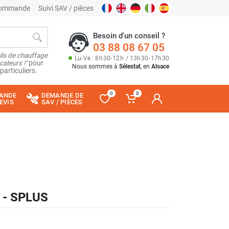
 commande
Suivi SAV / pièces
Besoin d'un conseil ?
03 88 08 67 05
ils de chauffage
Lu
-
Ve
: 8
h
30
-
12
h
/ 13
h
30
-
17
h
30
cateurs !"
pour
Nous sommes à
Sélestat
, en
Alsace
particuliers.
0
0
ANDE
DEMANDE DE
EVIS
SAV / PIÈCES
) - SPLUS