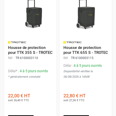
Housse de protection
Housse de protection
pour TTK 355 S - TROTEC
pour TTK 655 S - TROTEC
Réf. :
TR 6100003110
Réf. :
TR 6100003115
Délai :
4 à 5 jours ouvrés
Délai* :
4 à 5 jours ouvrés
Disponibilité vérifiée le
* généralement constaté
06/08/2026 à 16h08
22,00 €
HT
22,80 €
HT
soit
26,40 €
TTC
soit
27,36 €
TTC