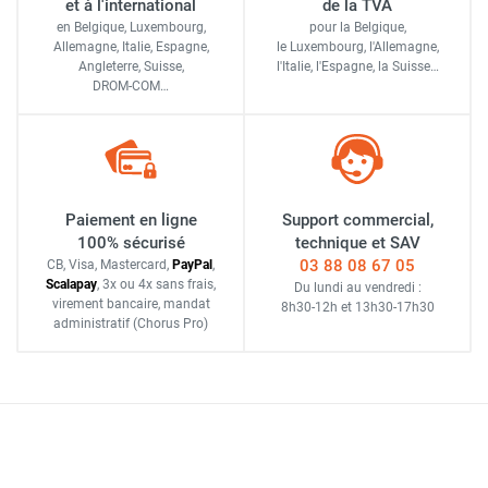
et à l'international
de la TVA
en Belgique, Luxembourg,
pour la Belgique,
Allemagne, Italie, Espagne,
le Luxembourg,
l'Allemagne,
Angleterre, Suisse,
l'Italie,
l'Espagne,
la Suisse…
DROM-COM…
Paiement en ligne
Support commercial,
100% sécurisé
technique et SAV
03 88 08 67 05
CB, Visa, Mastercard,
Pay
Pal
,
Scalapay
,
3x ou 4x sans frais
,
Du lundi au vendredi :
virement bancaire
, mandat
8h30-12h
et
13h30-17h30
administratif
(Chorus Pro)