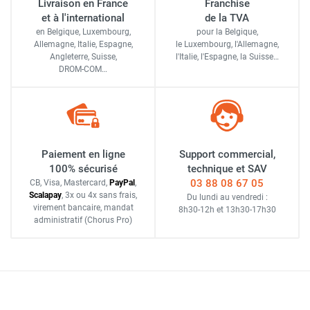
Livraison en France
Franchise
et à l'international
de la TVA
en Belgique, Luxembourg,
pour la Belgique,
Allemagne, Italie, Espagne,
le Luxembourg,
l'Allemagne,
Angleterre, Suisse,
l'Italie,
l'Espagne,
la Suisse…
DROM-COM…
Paiement en ligne
Support commercial,
100% sécurisé
technique et SAV
03 88 08 67 05
CB, Visa, Mastercard,
Pay
Pal
,
Scalapay
,
3x ou 4x sans frais
,
Du lundi au vendredi :
virement bancaire
, mandat
8h30-12h
et
13h30-17h30
administratif
(Chorus Pro)