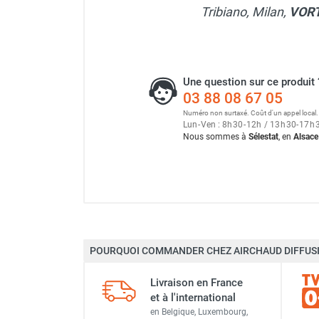
Tribiano, Milan,
VOR
Parasol chauffant et radiant
infrarouge sur mât
Parasol chauffant à gaz
Parasol chauffant et radiant sur
Une question sur ce produit 
mât électrique
03 88 08 67 05
Chauffe terrasse aux pellets
Numéro non surtaxé. Coût d'un appel local.
Chauffage infrarouge fixe mur et
Lun
-
Ven : 8
h
30
-
12
h
/ 13
h
30
-
17
h
plafond
Nous sommes à
Sélestat
, en
Alsace
Chauffage radiant électrique
Chauffage Infrarouge électrique fixe
Panneau rayonnant
Lustre infrarouge électrique
Aérateur extracteur d'air tr
suspendu
Réglette et cassette rayonnante
POURQUOI COMMANDER CHEZ AIRCHAUD DIFFUSI
Chauffage tube radiant et radiant
Débit d'extraction
lumineux au gaz
Aérateur extracteur d'air 
Livraison en France
Courant max
Chauffage radiant tube suspendu
et à l'international
au gaz
en Belgique, Luxembourg,
Puissance absorbée