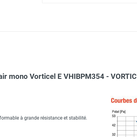
d'air mono Vorticel E VHIBPM354 - VORT
Taille XXL - HUSQVARNA
Taille M - HUSQVARNA
adenassable - AXELAIR
ormable à grande résistance et stabilité.
aille L - HUSQVARNA
itesse M/A - VORTICE-AXELAIR