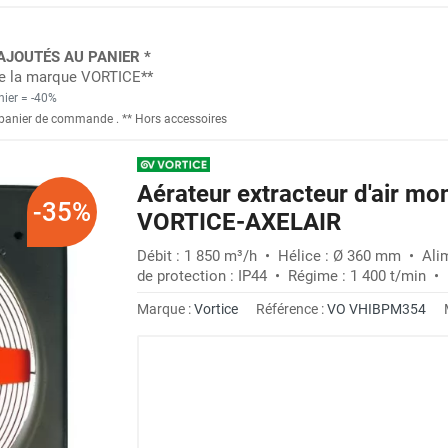
AJOUTÉS AU PANIER *
 de la marque VORTICE**
nier = -40%
panier de commande
. *
* Hors accessoires
Aérateur extracteur d'air m
-35%
VORTICE-AXELAIR
Débit : 1 850 m³/h • Hélice : Ø 360 mm • Ali
de protection : IP44 • Régime : 1 400 t/min • 
Marque :
Vortice
Référence :
VO VHIBPM354