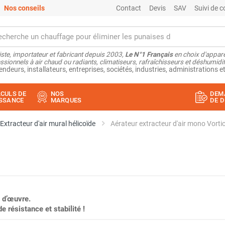
Nos conseils
Contact
Devis
SAV
Suivi de
ste, importateur et fabricant depuis 2003,
Le N°1 Français
en choix d'appare
ssionnels à air chaud ou radiants, climatiseurs, rafraîchisseurs et déshumidifi
endeurs, installateurs, entreprises, sociétés, industries, administrations et
CULS DE
NOS
DEM
SSANCE
MARQUES
DE D
Extracteur d'air mural hélicoïde
Aérateur extracteur d'air mono Vor
 d’œuvre.
 résistance et stabilité !