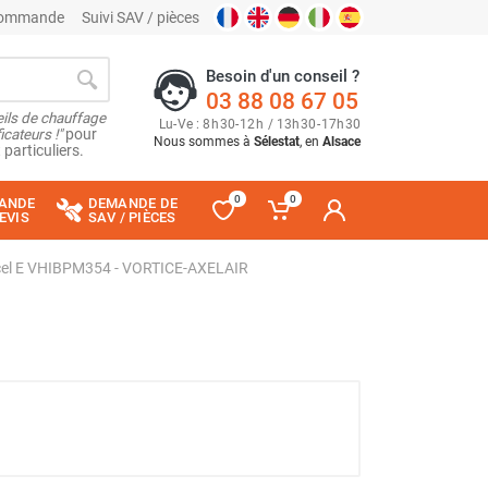
 commande
Suivi SAV / pièces
Besoin d'un conseil ?
03 88 08 67 05
ils de chauffage
Lu
-
Ve
: 8
h
30
-
12
h
/ 13
h
30
-
17
h
30
cateurs !"
pour
Nous sommes à
Sélestat
, en
Alsace
 particuliers.
0
0
ANDE
DEMANDE DE
EVIS
SAV / PIÈCES
ticel E VHIBPM354 - VORTICE-AXELAIR