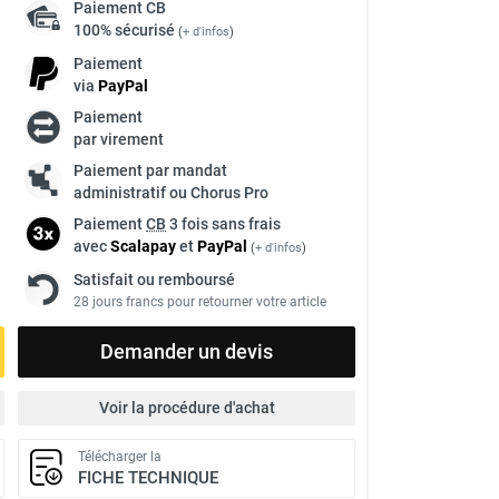
Paiement
CB
100% sécurisé
(
+ d'infos
)
Paiement
via
Pay
Pal
Paiement
par virement
Paiement par mandat
administratif ou Chorus Pro
Paiement
CB
3 fois sans frais
avec
Scalapay
et
Pay
Pal
(
+ d'infos
)
Satisfait ou remboursé
28 jours francs pour retourner votre article
Demander un devis
Voir la procédure d'achat
Télécharger la
FICHE TECHNIQUE