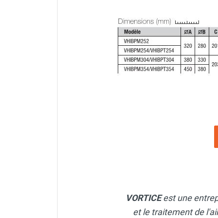
Chaudière mobile à eau
Chauffage mobile au bois
Gaine pour chauffage mobile
Chauffage pour serre et bâtiment
d'élevage
Chauffage FARM au gaz
Chauffage FARM au fioul
Chauffage mobile au gaz rayonnant
Rideau d'air et rideau rayonnant
Rideau d'air chaud
Rideau d'air chaud électrique
Rideau d'air chaud encastrable
Rideau d'air eau chaude
Rideau d'air chaud pour pompe à
chaleur
Rideau d'air pour portes tournantes
Rideau d'air ambiant
VORTICE
est une entrep
Rideau d'air froid
et le traitement de l'a
Rideau isolant thermique