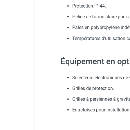
punaises de lit
Protection IP 44.
Chauffage électrique infrarouge
Chauffage électrique par convection
Hélice de forme alaire pour 
Chauffage mobile au fioul et GNR
Pales en polypropylène ind
Chauffage fioul soufflant avec
cheminée et réservoir intégré
Températures d’utilisation 
Chauffage fioul soufflant avec
cheminée à raccorder sur citerne
Chauffage fioul soufflant sans
Équipement en opti
cheminée à combustion directe
Chauffage fioul
Sélecteurs électroniques de 
infrarouge/rayonnant
Chauffage mobile au gaz propane /
Grilles de protection.
butane
Grilles à persiennes à gravit
Chauffage mobile au gaz à
combustion directe
Entretoises pour installatio
Chauffage mobile au gaz à
combustion indirecte
Chauffage mobile au gaz rayonnant