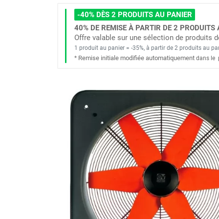
Brumisateur d'air
-40% DÈS 2 PRODUITS AU PANIER
Coffret de brumisation
40% DE REMISE À PARTIR DE 2 PRODUITS 
Ventilateur brumisateur
Offre valable sur une sélection de produits
Ventilateur / extracteur d'air mobile
1 produit au panier = -35%, à partir de 2 produits au pa
Brasseur d'air
Remise initiale modifiée automatiquement
*
dans le
Ventilateur fixe
Ventilateur industriel
Ventilateur de chantier
Ventilateur centrifuge
Ventilateur de sol
Ventilateur sur pied
Ventilateur de bureau
Ventilateur de table
Extracteur d'air mural
Extracteur d'air mural hélicoïde
Extracteur d'air mural centrifuge
Extracteur d'air mural ATEX
Extracteur d'air mural résidentiel