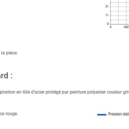
 avec protège-menton Smartguard PE 10H - HUSQVARNA
ure - VORTICE-AXELAIR
O - HUSQVARNA
t anti volatile - VORTICE-AXELAIR
 la pièce.
n sur panneau - VORTICE-AXELAIR
rd :
iration en tôle d’acier protégé par peinture polyester couleur gri
ice rouge.