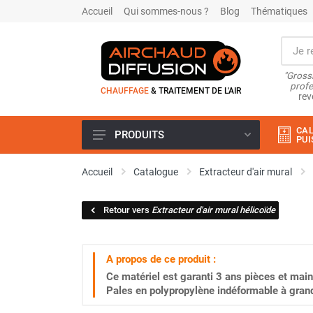
Accueil
Qui sommes-nous ?
Blog
Thématiques
"Grossi
profe
CHAUFFAGE
& TRAITEMENT DE L'AIR
rev
CAL
PRODUITS
PUI
Airchaud Location
Accueil
Catalogue
Extracteur d'air mural
Climatiseur
Climatiseur mobile
Retour vers
Extracteur d'air mural hélicoïde
Climatiseur mobile résidentiel et
tertiaire
Climatiseur fixe
A propos de ce produit :
Rafraîchisseur d'air
Ce matériel est garanti
3 ans
pièces et main
Rafraichisseur d'air mobile
Pales en polypropylène indéformable à grande
Rafraîchisseur d'air gainable
Rafraichisseur d’air fixe