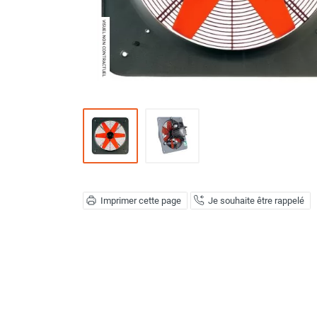
Déstratificateur ventilateur de
plafond
Déstratificateur industriel à pales
Déstratificateur industriel caréné
Déstratificateur de plafond design
Déstratificateur Airius
VMC
Caisson d'Extraction VMC Collective
Caisson d'Extraction VMC tertiaire
Déshumidificateur d'air
Déshumidificateur mobile
professionnel
Imprimer cette page
Je souhaite être rappelé
Déshumidificateur fixe
Déshumidificateur de maison et de
confort
Déshumidificateur à adsorption /
Déshydrateur
Humidificateur d'air
Purificateur d'air