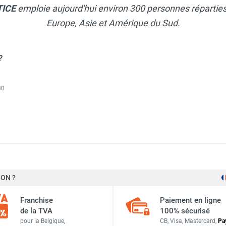
TICE
emploie aujourd'hui environ 300 personnes réparties 
Europe, Asie et Amérique du Sud.
?
30
i Vorticel E VHIBPT254 - VORTICE-AXELAIR
ON ?
1 850 m³/h
mono Vorticel E VHIBPM254 - VORTICE-AXELAIR
Franchise
Paiement en ligne
0,45 A
de la TVA
100% sécurisé
pour la Belgique,
CB, Visa, Mastercard,
Pa
85-95