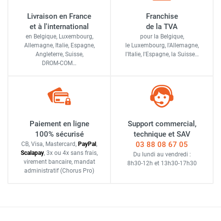
Livraison en France
Franchise
et à l'international
de la TVA
en Belgique, Luxembourg,
pour la Belgique,
Allemagne, Italie, Espagne,
le Luxembourg,
l'Allemagne,
Angleterre, Suisse,
l'Italie,
l'Espagne,
la Suisse…
DROM-COM…
Paiement en ligne
Support commercial,
100% sécurisé
technique et SAV
03 88 08 67 05
CB, Visa, Mastercard,
Pay
Pal
,
Scalapay
,
3x ou 4x sans frais
,
Du lundi au vendredi :
virement bancaire
, mandat
8h30-12h
et
13h30-17h30
administratif
(Chorus Pro)