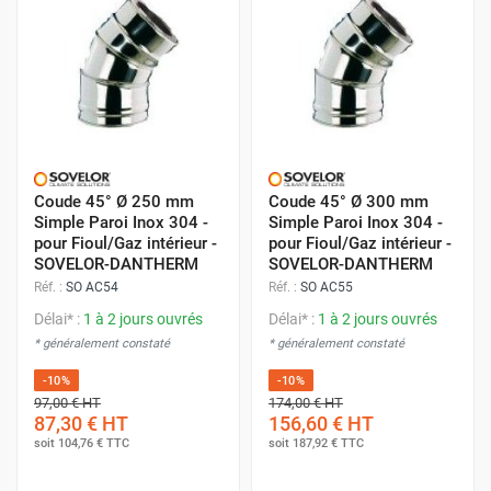
Coude 45° Ø 250 mm
Coude 45° Ø 300 mm
Simple Paroi Inox 304 -
Simple Paroi Inox 304 -
pour Fioul/Gaz intérieur -
pour Fioul/Gaz intérieur -
SOVELOR-DANTHERM
SOVELOR-DANTHERM
Réf. :
SO AC54
Réf. :
SO AC55
Délai* :
1 à 2 jours ouvrés
Délai* :
1 à 2 jours ouvrés
* généralement constaté
* généralement constaté
-10%
-10%
97,00 €
HT
174,00 €
HT
87,30 €
HT
156,60 €
HT
soit
104,76 €
TTC
soit
187,92 €
TTC