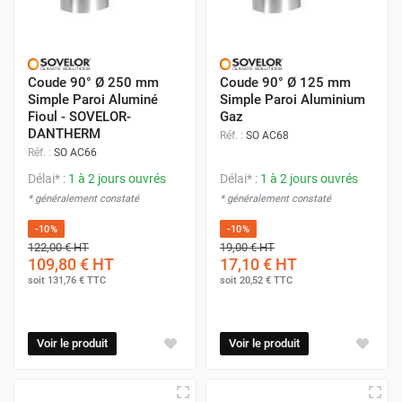
Coude 90° Ø 250 mm
Coude 90° Ø 125 mm
Simple Paroi Aluminé
Simple Paroi Aluminium
Fioul - SOVELOR-
Gaz
DANTHERM
Réf. :
SO AC68
Réf. :
SO AC66
Délai* :
1 à 2 jours ouvrés
Délai* :
1 à 2 jours ouvrés
* généralement constaté
* généralement constaté
-10%
-10%
122,00 €
HT
19,00 €
HT
109,80 €
HT
17,10 €
HT
soit
131,76 €
TTC
soit
20,52 €
TTC
Voir le produit
Voir le produit