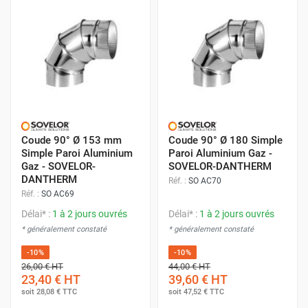
Coude 90° Ø 153 mm
Coude 90° Ø 180 Simple
Simple Paroi Aluminium
Paroi Aluminium Gaz -
Gaz - SOVELOR-
SOVELOR-DANTHERM
DANTHERM
Réf. :
SO AC70
Réf. :
SO AC69
Délai* :
1 à 2 jours ouvrés
Délai* :
1 à 2 jours ouvrés
* généralement constaté
* généralement constaté
-10%
-10%
26,00 €
HT
44,00 €
HT
23,40 €
HT
39,60 €
HT
soit
28,08 €
TTC
soit
47,52 €
TTC