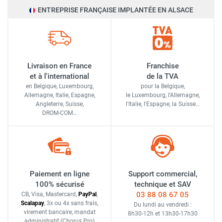
ENTREPRISE FRANÇAISE IMPLANTÉE EN ALSACE
Livraison en France
Franchise
et à l'international
de la TVA
en Belgique, Luxembourg,
pour la Belgique,
Allemagne, Italie, Espagne,
le Luxembourg,
l'Allemagne,
Angleterre, Suisse,
l'Italie,
l'Espagne,
la Suisse…
DROM-COM…
Paiement en ligne
Support commercial,
100% sécurisé
technique et SAV
03 88 08 67 05
CB, Visa, Mastercard,
Pay
Pal
,
Scalapay
,
3x ou 4x sans frais
,
Du lundi au vendredi :
virement bancaire
, mandat
8h30-12h
et
13h30-17h30
administratif
(Chorus Pro)