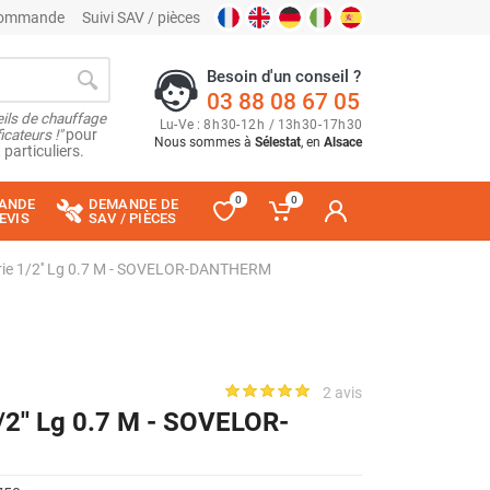
 commande
Suivi SAV / pièces
Besoin d'un conseil ?
03 88 08 67 05
ils de chauffage
Lu
-
Ve
: 8
h
30
-
12
h
/ 13
h
30
-
17
h
30
cateurs !"
pour
Nous sommes à
Sélestat
, en
Alsace
 particuliers.
0
0
ANDE
DEMANDE DE
EVIS
SAV / PIÈCES
trie 1/2'' Lg 0.7 M - SOVELOR-DANTHERM
2 avis
1/2'' Lg 0.7 M - SOVELOR-