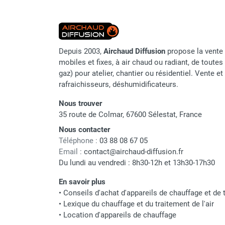
Chauffage FARM au gaz
Chauffage FARM au fioul
Chauffage d'atelier granulés / bois /
carton
Depuis 2003,
Airchaud Diffusion
propose la vente 
Chaudière fixe à eau
mobiles et fixes, à air chaud ou radiant, de toutes 
Aérotherme fixe mural
gaz) pour atelier, chantier ou résidentiel. Vente e
Aérotherme électrique
rafraichisseurs, déshumidificateurs.
Aérotherme au gaz
Nous trouver
Aérotherme à eau chaude ou froide
35 route de Colmar, 67600 Sélestat, France
Aérotherme au fioul
Nous contacter
Aérotherme pompe à chaleur
Téléphone :
03 88 08 67 05
(détente directe)
Email :
contact@airchaud-diffusion.fr
Chauffage mobile électrique, fioul et
Du lundi au vendredi : 8h30-12h et 13h30-17h30
gaz
Chauffage mobile électrique
En savoir plus
Chauffage électrique soufflant
•
Conseils d'achat d'appareils de chauffage et de t
•
Lexique du chauffage et du traitement de l'air
Chauffage haute température pour
•
Location d'appareils de chauffage
étuvage industriel ou destruction