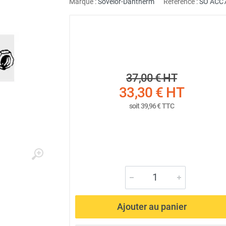
Marque :
Sovelor-Dantherm
Référence :
SO ACC
37,00 €
HT
33,30 €
HT
soit
39,96 €
TTC
Ajouter au panier