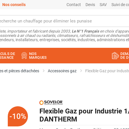
Nos conseils
Contact
Devis
SAV
Suivi de
ste, importateur et fabricant depuis 2003,
Le N°1 Français
en choix d'appare
ssionnels à air chaud ou radiants, climatiseurs, rafraîchisseurs et déshumidifi
endeurs, installateurs, entreprises, sociétés, industries, administrations et
CULS DE
NOS
DEM
SSANCE
MARQUES
DE D
s et pièces détachées
Accessoires gaz
Flexible Gaz pour Indus
Flexible Gaz pour Industrie 
-10%
DANTHERM