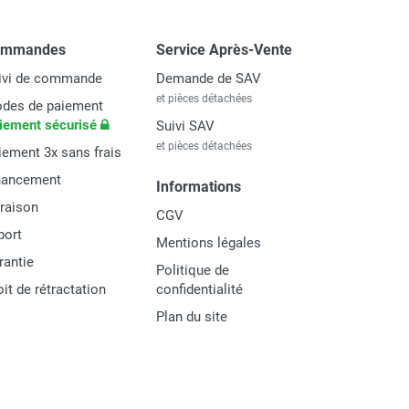
ommandes
Service Après-Vente
ivi de commande
Demande de SAV
et pièces détachées
des de paiement
iement sécurisé
Suivi SAV
et pièces détachées
iement 3x sans frais
nancement
Informations
vraison
CGV
port
Mentions légales
rantie
Politique de
oit de rétractation
confidentialité
Plan du site