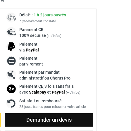
750
Délai* :
1 à 2 jours ouvrés
* généralement constaté
Paiement
CB
100% sécurisé
(
+ d'infos
)
Paiement
via
Pay
Pal
Paiement
par virement
Paiement par mandat
administratif ou Chorus Pro
Paiement
CB
3 fois sans frais
avec
Scalapay
et
Pay
Pal
(
+ d'infos
)
Satisfait ou remboursé
28 jours francs pour retourner votre article
Demander un devis