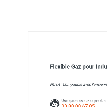
Déstratificateur ventilateur de
plafond
Déstratificateur industriel à pales
Déstratificateur industriel caréné
Déstratificateur de plafond design
Déstratificateur Airius
VMC
Caisson d'Extraction VMC Collective
Caisson d'Extraction VMC tertiaire
Déshumidificateur d'air
Déshumidificateur mobile
professionnel
Flexible Gaz pour In
Déshumidificateur fixe
Déshumidificateur de maison et de
confort
NOTA : Compatible avec l'ancie
Déshumidificateur à adsorption /
Chauffage radiant au gaz
Déshydrateur
Humidificateur d'air
Une question sur ce produit 
Purificateur d'air
03 88 08 67 05