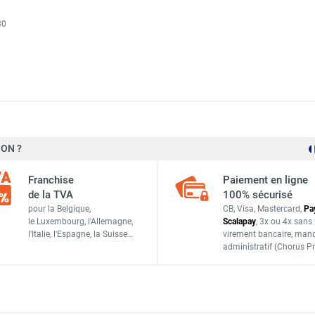
 naturel RL14 - SOVELOR-DANTHERM
30
u gaz GTS47CV - SOVELOR-DANTHERM
 propane RL29/2 - SOVELOR-DANTHERM
ON ?
Sovelor-Dantherm
u gaz propane GTS36N - SOVELOR-DANTHERM
Franchise
Paiement en ligne
ACC750
de la TVA
100% sécurisé
pour la Belgique,
CB, Visa, Mastercard,
Pa
ACCESSOIRES
le Luxembourg,
l'Allemagne,
Scalapay
,
3x ou 4x sans 
l'Italie,
l'Espagne,
la Suisse…
virement bancaire
, man
administratif
(Chorus Pr