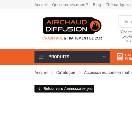
Accueil
Qui sommes-nous ?
Blog
Thématiques
"Grossi
profe
CHAUFFAGE
& TRAITEMENT DE L'AIR
rev
CAL
PRODUITS
PUI
Airchaud Location
Accueil
Catalogue
Accessoires, consommable
Climatiseur
Climatiseur mobile
Retour vers
Accessoires gaz
Climatiseur mobile résidentiel et
tertiaire
Climatiseur fixe
Rafraîchisseur d'air
Rafraichisseur d'air mobile
Rafraîchisseur d'air gainable
Rafraichisseur d’air fixe