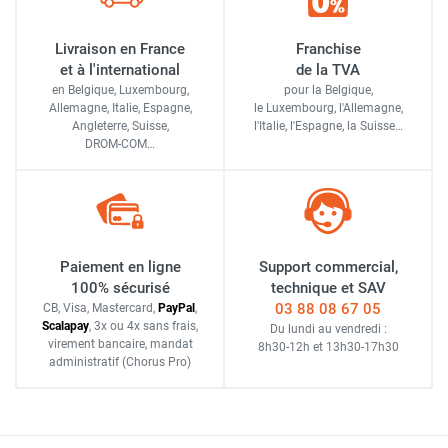
Livraison en France
Franchise
et à l'international
de la TVA
en Belgique, Luxembourg,
pour la Belgique,
Allemagne, Italie, Espagne,
le Luxembourg,
l'Allemagne,
Angleterre, Suisse,
l'Italie,
l'Espagne,
la Suisse…
DROM-COM…
Paiement en ligne
Support commercial,
100% sécurisé
technique et SAV
03 88 08 67 05
CB, Visa, Mastercard,
Pay
Pal
,
Scalapay
,
3x ou 4x sans frais
,
Du lundi au vendredi :
virement bancaire
, mandat
8h30-12h
et
13h30-17h30
administratif
(Chorus Pro)