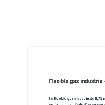
Déstratificateur ventilateur de
plafond
Déstratificateur industriel à pales
Déstratificateur industriel caréné
Déstratificateur de plafond design
Déstratificateur Airius
VMC
Caisson d'Extraction VMC Collective
Caisson d'Extraction VMC tertiaire
Déshumidificateur d'air
Déshumidificateur mobile
professionnel
Déshumidificateur fixe
Déshumidificateur de maison et de
Flexible gaz industrie
confort
Déshumidificateur à adsorption /
Déshydrateur
Humidificateur d'air
Aérotherme hélicoïde AH 80 
Le
flexible gaz industrie
de
0,75 
Purificateur d'air
professionnels. Doté d’un racco