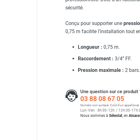
Neutraliseur d'odeur
sécurité.
Hygiène
Sèche-main et sèche-cheveux
Aérotherme hélicoïde AH 60
Conçu pour supporter une
pressi
Distributeur de savon
0,75 m facilite l’installation tou
Chauffage fixe atelier
Chauffage d'atelier fixe au fioul et
Longueur :
0,75 m.
GNR
Aérotherme hélicoïde AH 80
Chauffage au fioul avec réservoir
Raccordement :
3/4’’ FF.
intégré
Pression maximale :
2 bars.
Chauffage au fioul à raccorder sur
citerne
Aérotherme hélicoïde AH 60 
Aérotherme au fioul
Une question sur ce produit 
Chauffage polycombustible / huile
03 88 08 67 05
Chauffage d'atelier fixe avec brûleur
Numéro non surtaxé. Coût d'un appel local.
gaz
Lun
-
Ven : 8
h
30
-
12
h
/ 13
h
30
-
17
h
Nous sommes à
Sélestat
, en
Alsace
Chauffage d'atelier suspendu
Chauffage suspendu au fioul
Chauffage suspendu au gaz
Chauffage FARM