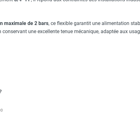
 au gaz propane G31 - SEET
on maximale de 2 bars
, ce flexible garantit une alimentation sta
t en conservant une excellente tenue mécanique, adaptée aux usag
 au gaz propane G31 - SEET
au gaz naturel G20 - SEET
?
30