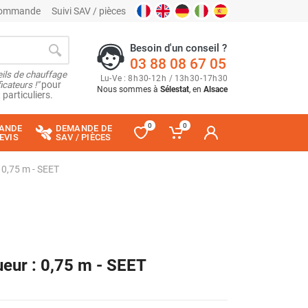
 commande
Suivi SAV / pièces
Besoin d'un conseil ?
03 88 08 67 05
ils de chauffage
Lu
-
Ve
: 8
h
30
-
12
h
/ 13
h
30
-
17
h
30
cateurs !"
pour
Nous sommes à
Sélestat
, en
Alsace
 particuliers.
0
0
ANDE
DEMANDE DE
EVIS
SAV / PIÈCES
: 0,75 m - SEET
ueur : 0,75 m - SEET