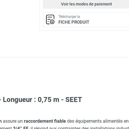
Voir les modes de paiement
Télécharger la
FICHE PRODUIT
 - Longueur : 0,75 m - SEET
au gaz naturel G20 - SEET
m
assure un
raccordement fiable
des équipements alimentés en
rdement
3/4’’ FF
, il répond aux contraintes des installations indus