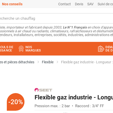
Nos conseils
Contact
Devis
SAV
Suivi de
ste, importateur et fabricant depuis 2003,
Le N°1 Français
en choix d'appare
ssionnels à air chaud ou radiants, climatiseurs, rafraîchisseurs et déshumidifi
endeurs, installateurs, entreprises, sociétés, industries, administrations et
CULS DE
NOS
DEM
SSANCE
MARQUES
DE D
s et pièces détachées
Flexible
Flexible gaz industrie - Longueur 
Flexible gaz industrie - Long
-20%
Pression max. : 2 bar • Raccord : 3/4" FF