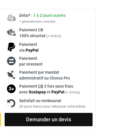
Délai* :
1 à 2 jours ouvrés
* généralement constaté
Paiement
CB
100% sécurisé
(
+ d'infos
)
Paiement
via
Pay
Pal
Paiement
par virement
Paiement par mandat
administratif ou Chorus Pro
Paiement
CB
3 fois sans frais
avec
Scalapay
et
Pay
Pal
(
+ d'infos
)
Satisfait ou remboursé
28 jours francs pour retourner votre article
Demander un devis