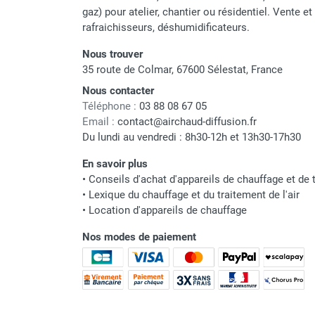
punaises de lit
gaz) pour atelier, chantier ou résidentiel. Vente e
Chauffage électrique infrarouge
rafraichisseurs, déshumidificateurs.
Chauffage électrique par convection
Nous trouver
Chauffage mobile au fioul et GNR
35 route de Colmar, 67600 Sélestat, France
Chauffage fioul soufflant avec
cheminée et réservoir intégré
Nous contacter
Chauffage fioul soufflant avec
Téléphone :
03 88 08 67 05
Email :
contact@airchaud-diffusion.fr
cheminée à raccorder sur citerne
Du lundi au vendredi : 8h30-12h et 13h30-17h30
Chauffage fioul soufflant sans
cheminée à combustion directe
En savoir plus
Chauffage fioul
•
Conseils d'achat d'appareils de chauffage et de t
infrarouge/rayonnant
•
Lexique du chauffage et du traitement de l'air
Chauffage mobile au gaz propane /
•
Location d'appareils de chauffage
butane
Nos modes de paiement
Chauffage mobile au gaz à
combustion directe
Chauffage mobile au gaz à
combustion indirecte
Chauffage mobile au gaz rayonnant