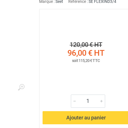
Marque :
Seet
Référence :
SE FLEXIND3/4
120,00 €
HT
96,00 €
HT
soit
115,20 €
TTC
Ajouter au panier