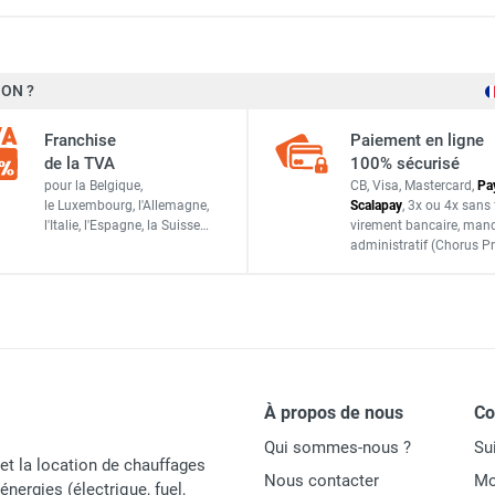
Seet
ON ?
FLEXIND3/4
Franchise
Paiement en ligne
France
de la TVA
100% sécurisé
pour la Belgique,
CB, Visa, Mastercard,
Pa
ACCESSOIRES
le Luxembourg,
l'Allemagne,
Scalapay
,
3x ou 4x sans 
l'Italie,
l'Espagne,
la Suisse…
virement bancaire
, man
administratif
(Chorus Pr
À propos de nous
C
Qui sommes-nous ?
Su
et la location de chauffages
Nous contacter
Mo
énergies (électrique, fuel,