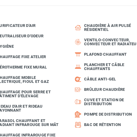
URIFICATEUR D'AIR
CHAUDIÈRE À AIR PULSÉ
RÉSIDENTIEL
EUTRALISEUR D'ODEUR
VENTILO-CONVECTEUR,
CONVECTEUR ET RADIATEU
YGIÈNE
PLAFOND CHAUFFANT
HAUFFAGE FIXE ATELIER
PLANCHER ET CÂBLE
ÉROTHERME FIXE MURAL
CHAUFFANTS
HAUFFAGE MOBILE
CÂBLE ANTI-GEL
LECTRIQUE, FIOUL ET GAZ
BRÛLEUR CHAUDIÈRE
HAUFFAGE POUR SERRE ET
ÂTIMENT D'ÉLEVAGE
CUVE ET STATION DE
DISTRIBUTION
IDEAU D'AIR ET RIDEAU
AYONNANT
POMPE DE DISTRIBUTION
ARASOL CHAUFFANT ET
ADIANT INFRAROUGE SUR MÂT
BAC DE RÉTENTION
HAUFFAGE INFRAROUGE FIXE