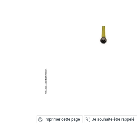
Brumisateur d'air
Coffret de brumisation
Ventilateur brumisateur
Ventilateur / extracteur d'air mobile
Brasseur d'air
Ventilateur fixe
Ventilateur industriel
Ventilateur de chantier
Ventilateur centrifuge
Ventilateur de sol
Ventilateur sur pied
Ventilateur de bureau
Ventilateur de table
Extracteur d'air mural
Extracteur d'air mural hélicoïde
Extracteur d'air mural centrifuge
Imprimer cette page
Je souhaite être rappelé
Extracteur d'air mural ATEX
Extracteur d'air mural résidentiel