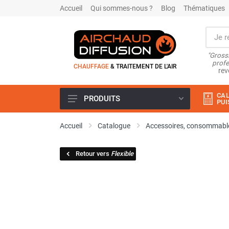
Accueil
Qui sommes-nous ?
Blog
Thématiques
"Grossi
profe
CHAUFFAGE
& TRAITEMENT DE L'AIR
rev
CAL
PRODUITS
PUI
Airchaud Location
Accueil
Catalogue
Accessoires, consommable
Climatiseur
Climatiseur mobile
Retour vers
Flexible
Climatiseur mobile résidentiel et
tertiaire
Climatiseur fixe
Rafraîchisseur d'air
Rafraichisseur d'air mobile
Rafraîchisseur d'air gainable
Rafraichisseur d’air fixe