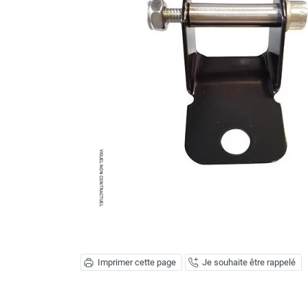
Brumisateur d'air
Coffret de brumisation
Ventilateur brumisateur
Ventilateur / extracteur d'air mobile
Brasseur d'air
Ventilateur fixe
Ventilateur industriel
Ventilateur de chantier
Ventilateur centrifuge
Ventilateur de sol
Ventilateur sur pied
Ventilateur de bureau
Ventilateur de table
Extracteur d'air mural
Extracteur d'air mural hélicoïde
Extracteur d'air mural centrifuge
Imprimer cette page
Je souhaite être rappelé
Extracteur d'air mural ATEX
Extracteur d'air mural résidentiel