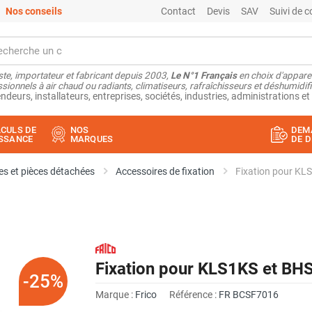
Nos conseils
Contact
Devis
SAV
Suivi de
ste, importateur et fabricant depuis 2003,
Le N°1 Français
en choix d'appare
sionnels à air chaud ou radiants, climatiseurs, rafraîchisseurs et déshumidifi
ndeurs, installateurs, entreprises, sociétés, industries, administrations et 
CULS DE
NOS
DEM
SSANCE
MARQUES
DE D
s et pièces détachées
Accessoires de fixation
Fixation pour KLS
Fixation pour KLS1KS et BHS
-25%
Marque :
Frico
Référence :
FR BCSF7016