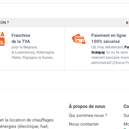
Frico
ON ?
BCSF7016
Franchise
Paiement en ligne
Allemagne
de la TVA
100% sécurisé
pour la Belgique,
CB, Visa, Mastercard,
Pa
7393410208559
le Luxembourg,
l'Allemagne,
Scalapay
,
3x ou 4x sans 
l'Italie,
l'Espagne,
la Suisse…
virement bancaire
, man
administratif
(Chorus Pr
ACCESSOIRES
À propos de nous
C
Qui sommes-nous ?
Su
et la location de chauffages
Nous contacter
Mo
énergies (électrique, fuel,