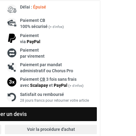
Délai :
Épuisé
Paiement
CB
100% sécurisé
(
+ d'infos
)
Paiement
via
Pay
Pal
Paiement
par virement
Paiement par mandat
administratif ou Chorus Pro
Paiement
CB
3 fois sans frais
avec
Scalapay
et
Pay
Pal
(
+ d'infos
)
Satisfait ou remboursé
28 jours francs pour retourner votre article
r un devis
Voir la procédure d'achat