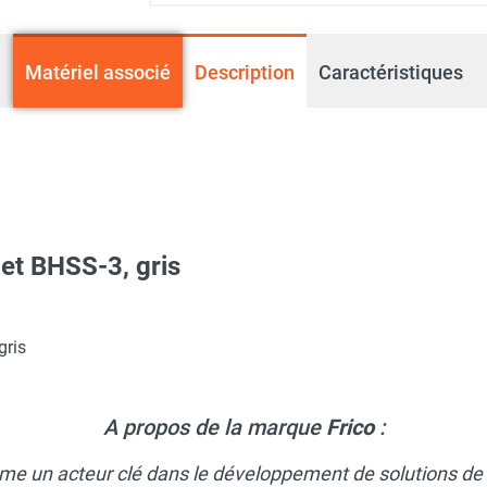
Matériel associé
Description
Caractéristiques
et BHSS-3, gris
e smart gris IHS20G67 - FRICO
gris
A propos de la marque
Frico
:
trique infrasmart gris IHS15B67 - FRICO
me un acteur clé dans le développement de solutions de