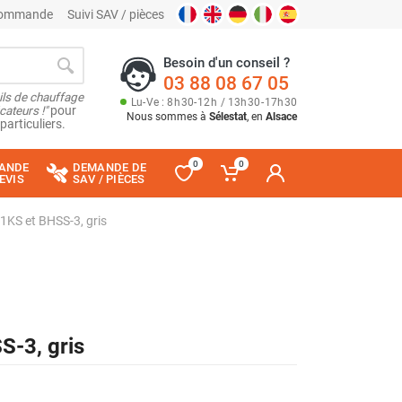
 commande
Suivi SAV / pièces
Besoin d'un conseil ?
03 88 08 67 05
ils de chauffage
Lu
-
Ve
: 8
h
30
-
12
h
/ 13
h
30
-
17
h
30
cateurs !"
pour
Nous sommes à
Sélestat
, en
Alsace
particuliers.
0
0
ANDE
DEMANDE DE
EVIS
SAV / PIÈCES
1KS et BHSS-3, gris
S-3, gris