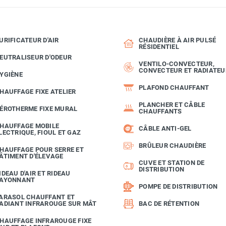
URIFICATEUR D'AIR
CHAUDIÈRE À AIR PULSÉ
RÉSIDENTIEL
EUTRALISEUR D'ODEUR
VENTILO-CONVECTEUR,
CONVECTEUR ET RADIATEU
YGIÈNE
PLAFOND CHAUFFANT
HAUFFAGE FIXE ATELIER
PLANCHER ET CÂBLE
ÉROTHERME FIXE MURAL
CHAUFFANTS
HAUFFAGE MOBILE
CÂBLE ANTI-GEL
LECTRIQUE, FIOUL ET GAZ
BRÛLEUR CHAUDIÈRE
HAUFFAGE POUR SERRE ET
ÂTIMENT D'ÉLEVAGE
CUVE ET STATION DE
DISTRIBUTION
IDEAU D'AIR ET RIDEAU
AYONNANT
POMPE DE DISTRIBUTION
ARASOL CHAUFFANT ET
ADIANT INFRAROUGE SUR MÂT
BAC DE RÉTENTION
HAUFFAGE INFRAROUGE FIXE