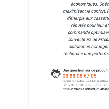
économiques. Spécial
Neutraliseur d'odeur
Hygiène
maximisant le confort,
F
Sèche-main et sèche-cheveux
d'énergie aux cassett
Distributeur de savon
réputés pour leur ef
Chauffage fixe atelier
commande optimisent
Chauffage d'atelier fixe au fioul et
GNR
convecteurs de
Frico
Chauffage au fioul avec réservoir
distribution homogèn
intégré
recherche une performan
Chauffage au fioul à raccorder sur
citerne
Aérotherme au fioul
Une question sur ce produit 
Chauffage polycombustible / huile
03 88 08 67 05
Chauffage d'atelier fixe avec brûleur
Numéro non surtaxé. Coût d'un appel local.
Lun
-
Ven : 8
h
30
-
12
h
/ 13
h
30
-
17
h
gaz
Nous sommes à
Sélestat
, en
Alsace
Chauffage d'atelier suspendu
Chauffage suspendu au fioul
Chauffage suspendu au gaz
Chauffage FARM