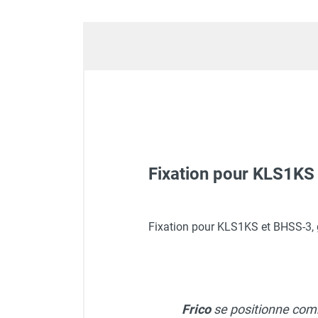
Déstratificateur ventilateur de
plafond
Déstratificateur industriel à pales
Déstratificateur industriel caréné
Déstratificateur de plafond design
Déstratificateur Airius
VMC
Caisson d'Extraction VMC Collective
Caisson d'Extraction VMC tertiaire
Déshumidificateur d'air
Fixation pour KLS1KS 
Déshumidificateur mobile
professionnel
Déshumidificateur fixe
Chauffage radiant électriqu
Fixation pour KLS1KS et BHSS-3, 
Déshumidificateur de maison et de
confort
Déshumidificateur à adsorption /
Déshydrateur
Chauffage radiant frico élec
Humidificateur d'air
Frico
se positionne com
Purificateur d'air