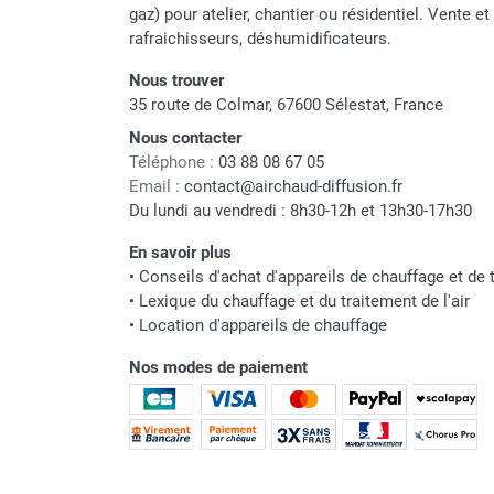
punaises de lit
gaz) pour atelier, chantier ou résidentiel. Vente e
Chauffage électrique infrarouge
rafraichisseurs, déshumidificateurs.
Chauffage électrique par convection
Nous trouver
Chauffage mobile au fioul et GNR
35 route de Colmar, 67600 Sélestat, France
Chauffage fioul soufflant avec
Nous contacter
cheminée et réservoir intégré
Téléphone :
03 88 08 67 05
Chauffage fioul soufflant avec
Email :
contact@airchaud-diffusion.fr
cheminée à raccorder sur citerne
Du lundi au vendredi : 8h30-12h et 13h30-17h30
Chauffage fioul soufflant sans
cheminée à combustion directe
En savoir plus
Chauffage fioul
•
Conseils d'achat d'appareils de chauffage et de t
infrarouge/rayonnant
•
Lexique du chauffage et du traitement de l'air
Chauffage mobile au gaz propane /
•
Location d'appareils de chauffage
butane
Nos modes de paiement
Chauffage mobile au gaz à
combustion directe
Chauffage mobile au gaz à
combustion indirecte
Chauffage mobile au gaz rayonnant