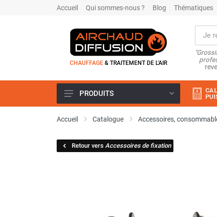
Accueil
Qui sommes-nous ?
Blog
Thématiques
"Grossi
profes
CHAUFFAGE
& TRAITEMENT DE L'AIR
reve
CAL
PRODUITS
PUI
Airchaud Location
Accueil
Catalogue
Accessoires, consommable
Climatiseur
Climatiseur mobile
Retour vers
Accessoires de fixation
Climatiseur mobile résidentiel et
tertiaire
Climatiseur fixe
Rafraîchisseur d'air
Rafraichisseur d'air mobile
Rafraîchisseur d'air gainable
Rafraichisseur d’air fixe