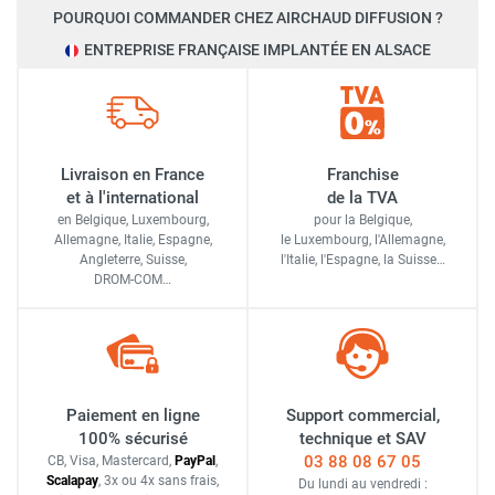
POURQUOI COMMANDER CHEZ AIRCHAUD DIFFUSION ?
ENTREPRISE FRANÇAISE IMPLANTÉE EN ALSACE
Livraison en France
Franchise
et à l'international
de la TVA
en Belgique, Luxembourg,
pour la Belgique,
Allemagne, Italie, Espagne,
le Luxembourg,
l'Allemagne,
Angleterre, Suisse,
l'Italie,
l'Espagne,
la Suisse…
DROM-COM…
Paiement en ligne
Support commercial,
100% sécurisé
technique et SAV
03 88 08 67 05
CB, Visa, Mastercard,
Pay
Pal
,
Scalapay
,
3x ou 4x sans frais
,
Du lundi au vendredi :