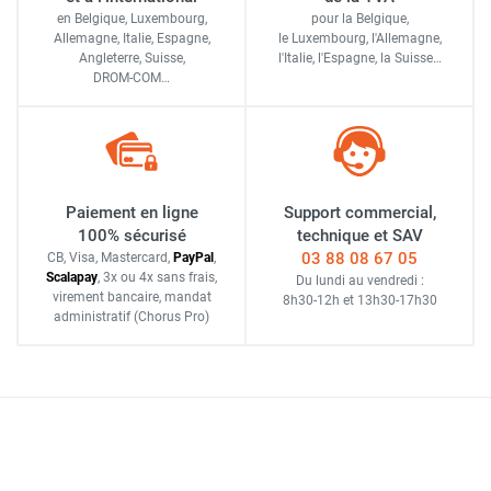
en Belgique, Luxembourg,
pour la Belgique,
Allemagne, Italie, Espagne,
le Luxembourg,
l'Allemagne,
Angleterre, Suisse,
l'Italie,
l'Espagne,
la Suisse…
DROM-COM…
Paiement en ligne
Support commercial,
100% sécurisé
technique et SAV
03 88 08 67 05
CB, Visa, Mastercard,
Pay
Pal
,
Scalapay
,
3x ou 4x sans frais
,
Du lundi au vendredi :
virement bancaire
, mandat
8h30-12h
et
13h30-17h30
administratif
(Chorus Pro)