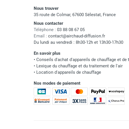
Chauffage FARM au gaz
Nous trouver
Chauffage FARM au fioul
35 route de Colmar, 67600 Sélestat, France
Chauffage d'atelier granulés / bois /
Nous contacter
carton
Téléphone :
03 88 08 67 05
Chaudière fixe à eau
Email :
contact@airchaud-diffusion.fr
Aérotherme fixe mural
Du lundi au vendredi : 8h30-12h et 13h30-17h30
Aérotherme électrique
En savoir plus
Aérotherme au gaz
•
Conseils d'achat d'appareils de chauffage et de t
Aérotherme à eau chaude ou froide
•
Lexique du chauffage et du traitement de l'air
Aérotherme au fioul
•
Location d'appareils de chauffage
Aérotherme pompe à chaleur
(détente directe)
Nos modes de paiement
Chauffage mobile électrique, fioul et
gaz
Chauffage mobile électrique
Chauffage électrique soufflant
Chauffage haute température pour
étuvage industriel ou destruction