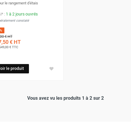
ur le rangement d'étais
i* :
1 à 2 jours ouvrés
néralement constaté
5%
00 €
HT
,50 €
HT
549,00 €
TTC
oir le produit
Vous avez vu les produits 1 à 2 sur 2