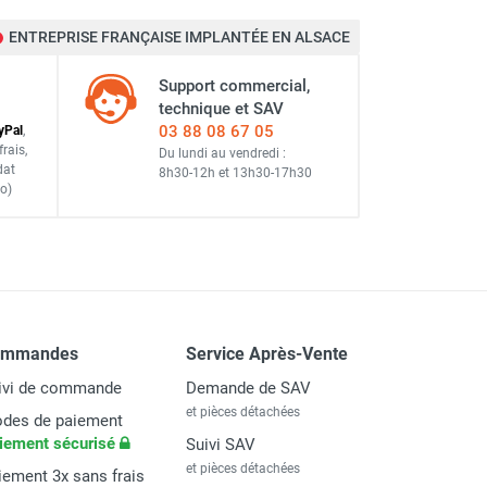
ENTREPRISE FRANÇAISE IMPLANTÉE EN ALSACE
Support commercial,
technique et SAV
03 88 08 67 05
y
Pal
,
frais
,
Du lundi au vendredi :
dat
8h30-12h
et
13h30-17h30
o)
ommandes
Service Après-Vente
ivi de commande
Demande de SAV
et pièces détachées
des de paiement
iement sécurisé
Suivi SAV
et pièces détachées
iement 3x sans frais