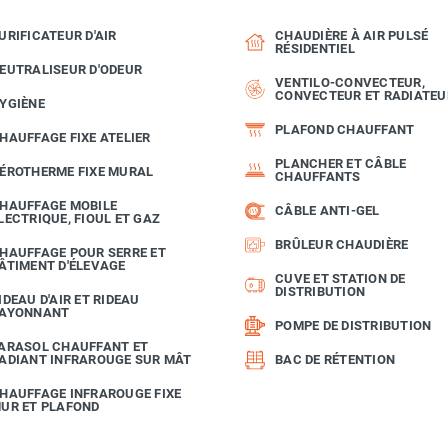
URIFICATEUR D'AIR
CHAUDIÈRE À AIR PULSÉ
RÉSIDENTIEL
EUTRALISEUR D'ODEUR
VENTILO-CONVECTEUR,
CONVECTEUR ET RADIATEU
YGIÈNE
PLAFOND CHAUFFANT
HAUFFAGE FIXE ATELIER
PLANCHER ET CÂBLE
ÉROTHERME FIXE MURAL
CHAUFFANTS
HAUFFAGE MOBILE
CÂBLE ANTI-GEL
LECTRIQUE, FIOUL ET GAZ
BRÛLEUR CHAUDIÈRE
HAUFFAGE POUR SERRE ET
ÂTIMENT D'ÉLEVAGE
CUVE ET STATION DE
DISTRIBUTION
IDEAU D'AIR ET RIDEAU
AYONNANT
POMPE DE DISTRIBUTION
ARASOL CHAUFFANT ET
ADIANT INFRAROUGE SUR MÂT
BAC DE RÉTENTION
HAUFFAGE INFRAROUGE FIXE
UR ET PLAFOND