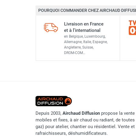
Neutraliseur d'odeur
POURQUOI COMMANDER CHEZ AIRCHAUD DIFFUSI
Hygiène
Sèche-main et sèche-cheveux
Livraison en France
Distributeur de savon
et à l'international
Chauffage fixe atelier
en Belgique, Luxembourg,
Chauffage d'atelier fixe au fioul et
Allemagne, Italie, Espagne,
Angleterre, Suisse,
GNR
DROM-COM…
Chauffage au fioul avec réservoir
intégré
Chauffage au fioul à raccorder sur
citerne
Aérotherme au fioul
Chauffage polycombustible / huile
Chauffage d'atelier fixe avec brûleur
gaz
Depuis 2003,
Airchaud Diffusion
propose la vente 
Chauffage d'atelier suspendu
mobiles et fixes, à air chaud ou radiant, de toutes 
Chauffage suspendu au fioul
gaz) pour atelier, chantier ou résidentiel. Vente e
Chauffage suspendu au gaz
rafraichisseurs, déshumidificateurs.
Chauffage FARM