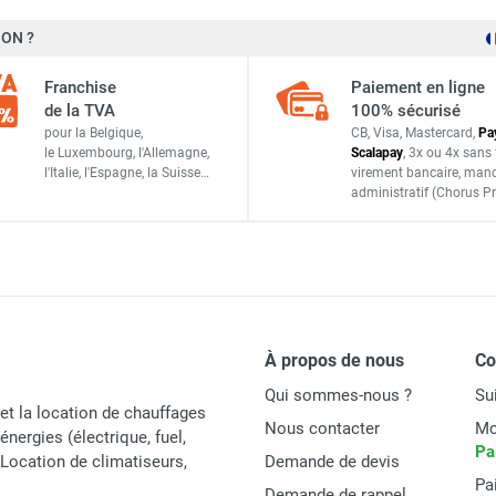
ON ?
Franchise
Paiement en ligne
de la TVA
100% sécurisé
pour la Belgique,
CB, Visa, Mastercard,
Pa
le Luxembourg,
l'Allemagne,
Scalapay
,
3x ou 4x sans 
l'Italie,
l'Espagne,
la Suisse…
virement bancaire
, man
administratif
(Chorus Pr
À propos de nous
C
Qui sommes-nous ?
Su
et la location de chauffages
Nous contacter
Mo
énergies (électrique, fuel,
Pa
t Location de climatiseurs,
Demande de devis
Pa
Demande de rappel