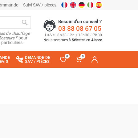
 commande
Suivi SAV / pièces
Besoin d'un conseil ?
03 88 08 67 05
ils de chauffage
Lu
-
Ve
: 8
h
30
-
12
h
/ 13
h
30
-
17
h
30
cateurs !"
pour
Nous sommes à
Sélestat
, en
Alsace
 particuliers.
0
0
ANDE
DEMANDE DE
EVIS
SAV / PIÈCES