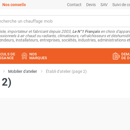
Nos conseils
Contact
Devis
SAV
Suivi de
ste, importateur et fabricant depuis 2003,
Le N°1 Français
en choix d'appare
ssionnels à air chaud ou radiants, climatiseurs, rafraîchisseurs et déshumidifi
endeurs, installateurs, entreprises, sociétés, industries, administrations et
CULS DE
NOS
DEM
SSANCE
MARQUES
DE D
Mobilier d'atelier
Établi d'atelier (page 2)
 2)