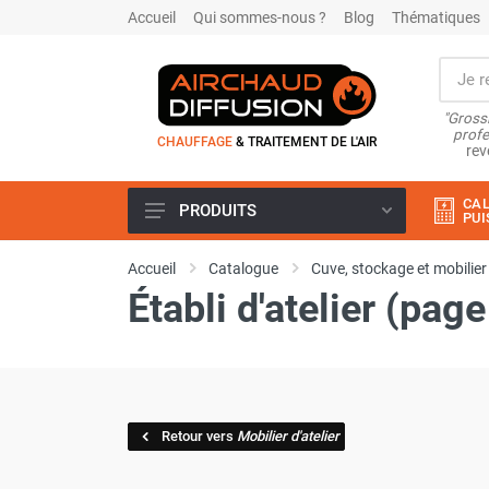
Accueil
Qui sommes-nous ?
Blog
Thématiques
"Grossi
profe
CHAUFFAGE
& TRAITEMENT DE L'AIR
rev
CAL
PRODUITS
PUI
Airchaud Location
Accueil
Catalogue
Cuve, stockage et mobilier
Climatiseur
Établi d'atelier (page
Climatiseur mobile
Climatiseur mobile résidentiel et
tertiaire
Climatiseur fixe
Rafraîchisseur d'air
Rafraichisseur d'air mobile
Retour vers
Mobilier d'atelier
Rafraîchisseur d'air gainable
Rafraichisseur d’air fixe