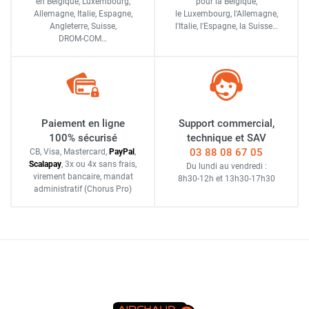
en Belgique, Luxembourg,
pour la Belgique,
Allemagne, Italie, Espagne,
le Luxembourg,
l'Allemagne,
Angleterre, Suisse,
l'Italie,
l'Espagne,
la Suisse…
DROM-COM…
Paiement en ligne
Support commercial,
100% sécurisé
technique et SAV
03 88 08 67 05
CB, Visa, Mastercard,
Pay
Pal
,
Scalapay
,
3x ou 4x sans frais
,
Du lundi au vendredi :
virement bancaire
, mandat
8h30-12h
et
13h30-17h30
administratif
(Chorus Pro)