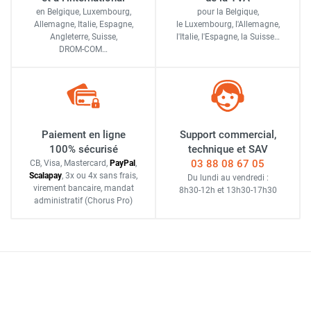
en Belgique, Luxembourg,
pour la Belgique,
Allemagne, Italie, Espagne,
le Luxembourg,
l'Allemagne,
Angleterre, Suisse,
l'Italie,
l'Espagne,
la Suisse…
DROM-COM…
Paiement en ligne
Support commercial,
100% sécurisé
technique et SAV
03 88 08 67 05
CB, Visa, Mastercard,
Pay
Pal
,
Scalapay
,
3x ou 4x sans frais
,
Du lundi au vendredi :
virement bancaire
, mandat
8h30-12h
et
13h30-17h30
administratif
(Chorus Pro)