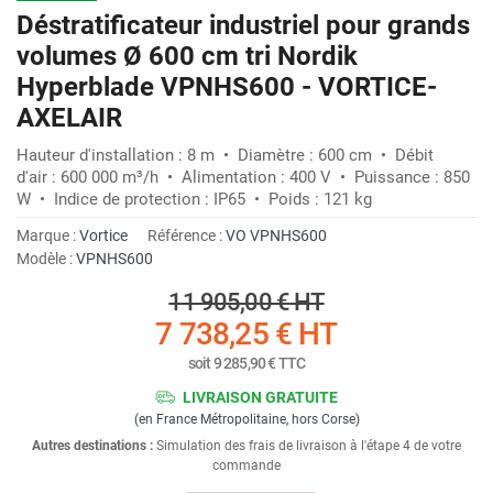
Déstratificateur industriel pour grands
volumes Ø 600 cm tri Nordik
Hyperblade VPNHS600 - VORTICE-
AXELAIR
Hauteur d'installation : 8 m • Diamètre : 600 cm • Débit
d'air : 600 000 m³/h • Alimentation : 400 V • Puissance : 850
W • Indice de protection : IP65 • Poids : 121 kg
Marque :
Vortice
Référence :
VO VPNHS600
Modèle :
VPNHS600
11 905,00 €
HT
7 738,25 €
HT
soit
9 285,90 €
TTC
LIVRAISON GRATUITE
(en France Métropolitaine, hors Corse)
Autres destinations :
Simulation des frais de livraison à l'étape 4 de votre
commande