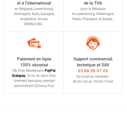
et à l'international
de la TVA
en Belgique, Luxembourg,
pour la Belgique,
Allemagne, Italie, Espagne,
le Luxembourg,
l'Allemagne,
Angleterre, Suisse,
l'Italie,
l'Espagne,
la Suisse…
DROM-COM…
Paiement en ligne
Support commercial,
100% sécurisé
technique et SAV
03 88 08 67 05
CB, Visa, Mastercard,
Pay
Pal
,
Scalapay
,
3x ou 4x sans frais
,
Du lundi au vendredi :
virement bancaire
, mandat
8h30-12h
et
13h30-17h30
administratif
(Chorus Pro)