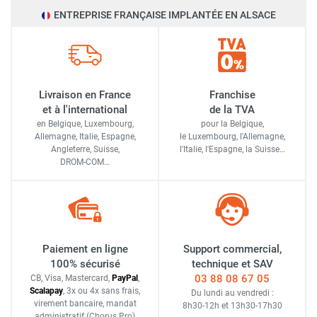
ENTREPRISE FRANÇAISE IMPLANTÉE EN ALSACE
Livraison en France
Franchise
et à l'international
de la TVA
en Belgique, Luxembourg,
pour la Belgique,
Allemagne, Italie, Espagne,
le Luxembourg,
l'Allemagne,
Angleterre, Suisse,
l'Italie,
l'Espagne,
la Suisse…
DROM-COM…
Paiement en ligne
Support commercial,
100% sécurisé
technique et SAV
03 88 08 67 05
CB, Visa, Mastercard,
Pay
Pal
,
Scalapay
,
3x ou 4x sans frais
,
Du lundi au vendredi :
virement bancaire
, mandat
8h30-12h
et
13h30-17h30
administratif
(Chorus Pro)