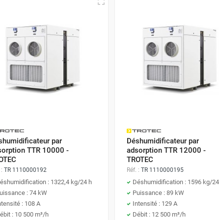
humidificateur par
Déshumidificateur par
sorption TTR 10000 -
adsorption TTR 12000 -
OTEC
TROTEC
 :
TR 1110000192
Réf. :
TR 1110000195
éshumidification : 1322,4 kg/24 h
Déshumidification : 1596 kg/24
uissance : 74 kW
Puissance : 89 kW
ntensité : 108 A
Intensité : 129 A
ébit : 10 500 m³/h
Débit : 12 500 m³/h