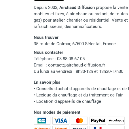
Parasol chauffant et radiant
Depuis 2003,
Airchaud Diffusion
propose la vente 
infrarouge sur mât
mobiles et fixes, à air chaud ou radiant, de toutes 
gaz) pour atelier, chantier ou résidentiel. Vente e
Parasol chauffant à gaz
rafraichisseurs, déshumidificateurs.
Parasol chauffant et radiant sur
mât électrique
Nous trouver
Chauffe terrasse aux pellets
35 route de Colmar, 67600 Sélestat, France
Chauffage infrarouge fixe mur et
Nous contacter
plafond
Téléphone :
03 88 08 67 05
Chauffage radiant électrique
Email :
contact@airchaud-diffusion.fr
Chauffage Infrarouge électrique fixe
Du lundi au vendredi : 8h30-12h et 13h30-17h30
Panneau rayonnant
En savoir plus
Lustre infrarouge électrique
•
Conseils d'achat d'appareils de chauffage et de t
suspendu
•
Lexique du chauffage et du traitement de l'air
Réglette et cassette rayonnante
•
Location d'appareils de chauffage
Chauffage tube radiant et radiant
lumineux au gaz
Nos modes de paiement
Chauffage radiant tube suspendu
au gaz