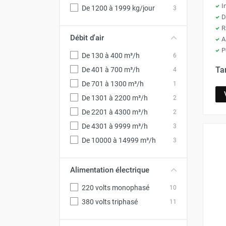
Déstratificateur ventilateur de
I
De 1200 à 1999 kg/jour
3
plafond
D
Déstratificateur industriel à pales
R
Débit d'air
A
Déstratificateur industriel caréné
P
Déstratificateur de plafond design
De 130 à 400 m³/h
6
Déstratificateur Airius
Ta
De 401 à 700 m³/h
4
VMC
De 701 à 1300 m³/h
1
Caisson d'Extraction VMC Collective
De 1301 à 2200 m³/h
2
Caisson d'Extraction VMC tertiaire
Déshumidificateur d'air
De 2201 à 4300 m³/h
2
Déshumidificateur mobile
De 4301 à 9999 m³/h
3
professionnel
De 10000 à 14999 m³/h
3
Déshumidificateur fixe
Déshumidificateur de maison et de
Alimentation électrique
confort
Déshumidificateur à adsorption /
220 volts monophasé
10
Déshydrateur
380 volts triphasé
11
Humidificateur d'air
Purificateur d'air