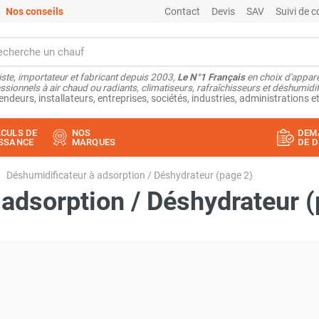
Nos conseils
Contact
Devis
SAV
Suivi de
ste, importateur et fabricant depuis 2003,
Le N°1 Français
en choix d'appare
ssionnels à air chaud ou radiants, climatiseurs, rafraîchisseurs et déshumidifi
endeurs, installateurs, entreprises, sociétés, industries, administrations et
CULS DE
NOS
DEM
SSANCE
MARQUES
DE D
Déshumidificateur à adsorption / Déshydrateur (page 2)
 adsorption / Déshydrateur (