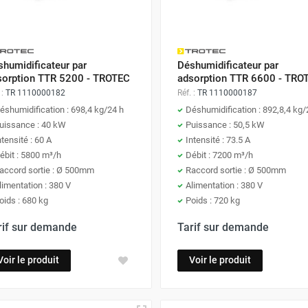
humidificateur par
Déshumidificateur par
sorption TTR 5200 - TROTEC
adsorption TTR 6600 - TRO
 :
TR 1110000182
Réf. :
TR 1110000187
éshumidification : 698,4 kg/24 h
Déshumidification : 892,8,4 kg/
uissance : 40 kW
Puissance : 50,5 kW
ntensité : 60 A
Intensité : 73.5 A
ébit : 5800 m³/h
Débit : 7200 m³/h
accord sortie : Ø 500mm
Raccord sortie : Ø 500mm
limentation : 380 V
Alimentation : 380 V
oids : 680 kg
Poids : 720 kg
rif sur demande
Tarif sur demande
Voir le produit
Voir le produit