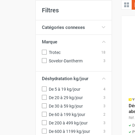
Brumisateur d'air
Filtres
Coffret de brumisation
Ventilateur brumisateur
Catégories connexes
Ventilateur / extracteur d'air mobile
Brasseur d'air
Marque
Ventilateur fixe
Ventilateur industriel
Trotec
18
Ventilateur de chantier
Sovelor-Dantherm
3
Ventilateur centrifuge
Ventilateur de sol
Déshydratation kg/jour
Ventilateur sur pied
Ventilateur de bureau
De 5 à 19 kg/jour
4
Ventilateur de table
De 20 à 29 kg/jour
3
Extracteur d'air mural
Dés
De 30 à 59 kg/jour
3
Extracteur d'air mural hélicoïde
ab
De 60 à 199 kg/jour
2
Extracteur d'air mural centrifuge
Réf.
Extracteur d'air mural ATEX
De 200 à 499 kg/jour
3
D
Extracteur d'air mural résidentiel
De 600 à 1199 kg/jour
3
P