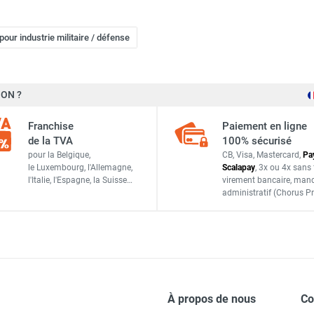
our industrie militaire / défense
ON ?
Franchise
Paiement en ligne
de la TVA
100% sécurisé
pour la Belgique,
CB, Visa, Mastercard,
Pa
le Luxembourg,
l'Allemagne,
Scalapay
,
3x ou 4x sans 
l'Italie,
l'Espagne,
la Suisse…
virement bancaire
, man
administratif
(Chorus Pr
À propos de nous
C