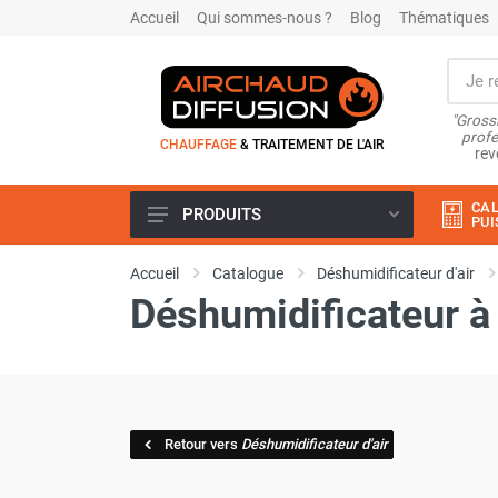
Accueil
Qui sommes-nous ?
Blog
Thématiques
"Grossi
profe
CHAUFFAGE
& TRAITEMENT DE L'AIR
rev
CAL
PRODUITS
PUI
Airchaud Location
Accueil
Catalogue
Déshumidificateur d'air
Climatiseur
Déshumidificateur à
Climatiseur mobile
Climatiseur mobile résidentiel et
tertiaire
Climatiseur fixe
Rafraîchisseur d'air
Rafraichisseur d'air mobile
Retour vers
Déshumidificateur d'air
Rafraîchisseur d'air gainable
Rafraichisseur d’air fixe