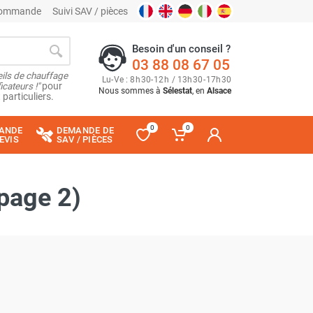
 commande
Suivi SAV / pièces
Besoin d'un conseil ?
03 88 08 67 05
ils de chauffage
Lu
-
Ve
: 8
h
30
-
12
h
/ 13
h
30
-
17
h
30
cateurs !"
pour
Nous sommes à
Sélestat
, en
Alsace
 particuliers.
0
0
ANDE
DEMANDE DE
EVIS
SAV / PIÈCES
page 2)