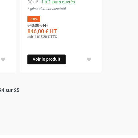
Délai* :
1 à 2 jours ouvrés
* généralement constaté
-10%
940,00 €
HT
846,00 €
HT
soit
1 015,20 €
TTC
Voir le produit
24 sur 25
elle)