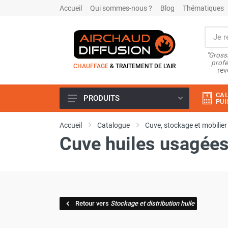
Accueil
Qui sommes-nous ?
Blog
Thématiques
"Grossi
profe
CHAUFFAGE
& TRAITEMENT DE L'AIR
rev
CAL
PRODUITS
PUI
Airchaud Location
Accueil
Catalogue
Cuve, stockage et mobilier
Climatiseur
Cuve huiles usagées
Climatiseur mobile
Climatiseur mobile résidentiel et
tertiaire
Climatiseur fixe
Rafraîchisseur d'air
Rafraichisseur d'air mobile
Retour vers
Stockage et distribution huile
Rafraîchisseur d'air gainable
Rafraichisseur d’air fixe