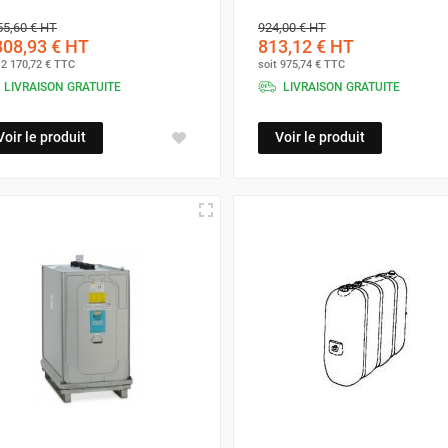
55,60 €
HT
924,00 €
HT
808,93 €
HT
813,12 €
HT
t
2 170,72 €
TTC
soit
975,74 €
TTC
LIVRAISON GRATUITE
LIVRAISON GRATUITE
Voir le produit
Voir le produit