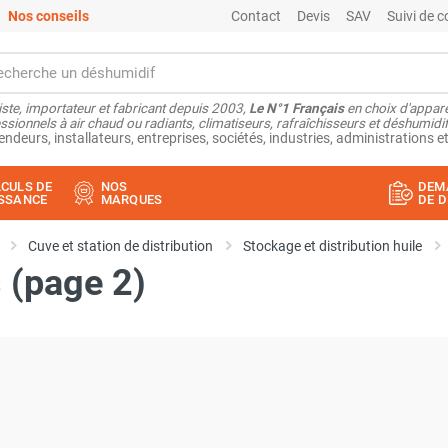
Nos conseils
Contact
Devis
SAV
Suivi de
ste, importateur et fabricant depuis 2003,
Le N°1 Français
en choix d'appare
ssionnels à air chaud ou radiants, climatiseurs, rafraîchisseurs et déshumidifi
endeurs, installateurs, entreprises, sociétés, industries, administrations et
CULS DE
NOS
DEM
SSANCE
MARQUES
DE D
Cuve et station de distribution
Stockage et distribution huile
 (page 2)