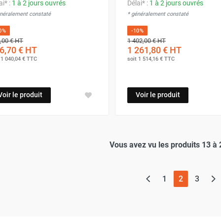
ai* :
1 à 2 jours ouvrés
Délai* :
1 à 2 jours ouvrés
énéralement constaté
* généralement constaté
0%
-10%
,00 €
HT
1 402,00 €
HT
6,70 €
HT
1 261,80 €
HT
t
1 040,04 €
TTC
soit
1 514,16 €
TTC
Voir le produit
Voir le produit
Vous avez vu les produits 13 à 
(page actu
1
2
3