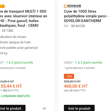
ve de transport MULTI 1 000
Cuve de 1000 litres
res avec réservoir intérieur en
polyéthylène simple paroi -
D - Pour gasoil, huiles
SOVELOR-DANTHERM
rauliques, fioul - CEMO
Réf. :
SO ACC50
 :
CE 7382
ndicateur de niveau
émoin optique de fuite
ocle palette acier galvanisé
04 kg
ai* :
1 à 2 jours ouvrés
Délai* :
1 à 2 jours ouvrés
énéralement constaté
* généralement constaté
-10%
13,00 €
HT
520,00 €
HT
155,44 €
HT
468,00 €
HT
t
1 386,53 €
TTC
soit
561,60 €
TTC
LIVRAISON GRATUITE
Voir le produit
Voir le produit