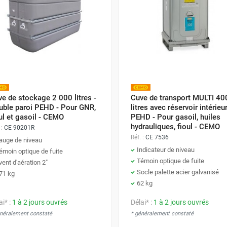
e de stockage 2 000 litres -
Cuve de transport MULTI 40
uble paroi PEHD - Pour GNR,
litres avec réservoir intérieu
ul et gasoil - CEMO
PEHD - Pour gasoil, huiles
hydrauliques, fioul - CEMO
 :
CE 90201R
Réf. :
CE 7536
auge de niveau
Indicateur de niveau
émoin optique de fuite
Témoin optique de fuite
vent d'aération 2"
Socle palette acier galvanisé
71 kg
62 kg
ai* :
1 à 2 jours ouvrés
Délai* :
1 à 2 jours ouvrés
énéralement constaté
* généralement constaté