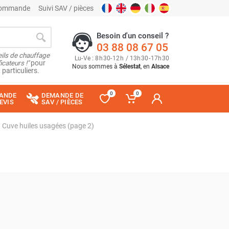
 commande
Suivi SAV / pièces
Besoin d'un conseil ?
03 88 08 67 05
ils de chauffage
Lu
-
Ve
: 8
h
30
-
12
h
/ 13
h
30
-
17
h
30
cateurs !"
pour
Nous sommes à
Sélestat
, en
Alsace
 particuliers.
0
0
ANDE
DEMANDE DE
EVIS
SAV / PIÈCES
Cuve huiles usagées (page 2)