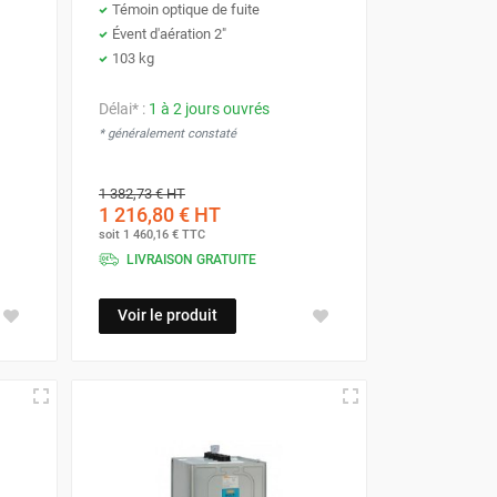
Témoin optique de fuite
Évent d'aération 2"
103 kg
Délai* :
1 à 2 jours ouvrés
* généralement constaté
1 382,73 €
HT
1 216,80 €
HT
soit
1 460,16 €
TTC
LIVRAISON GRATUITE
Voir le produit