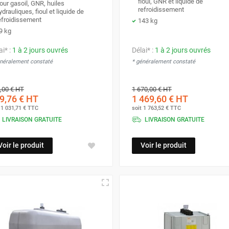
fioul, GNR et liquide de
our gasoil, GNR, huiles
refroidissement
ydrauliques, fioul et liquide de
efroidissement
143 kg
9 kg
ai* :
1 à 2 jours ouvrés
Délai* :
1 à 2 jours ouvrés
énéralement constaté
* généralement constaté
,00 €
HT
1 670,00 €
HT
9,76 €
HT
1 469,60 €
HT
t
1 031,71 €
TTC
soit
1 763,52 €
TTC
LIVRAISON GRATUITE
LIVRAISON GRATUITE
Voir le produit
Voir le produit