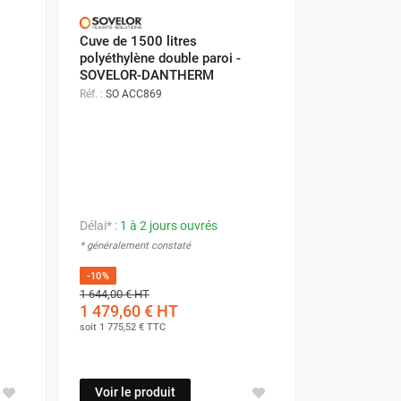
Cuve de 1500 litres
polyéthylène double paroi -
SOVELOR-DANTHERM
Réf. :
SO ACC869
Délai* :
1 à 2 jours ouvrés
* généralement constaté
-10%
1 644,00 €
HT
1 479,60 €
HT
soit
1 775,52 €
TTC
Voir le produit