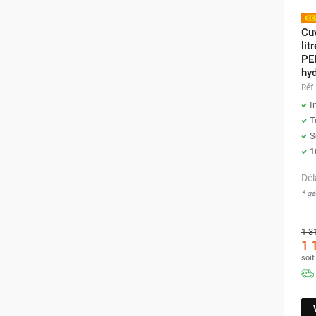
punaises de lit
Chauffage électrique infrarouge
Cu
Chauffage électrique par convection
lit
Chauffage mobile au fioul et GNR
PEH
hyd
Chauffage fioul soufflant avec
Réf.
cheminée et réservoir intégré
I
Chauffage fioul soufflant avec
T
cheminée à raccorder sur citerne
S
Chauffage fioul soufflant sans
1
cheminée à combustion directe
Chauffage fioul
Dél
infrarouge/rayonnant
* g
Chauffage mobile au gaz propane /
butane
1 3
Chauffage mobile au gaz à
1 
combustion directe
soi
Chauffage mobile au gaz à
combustion indirecte
Chauffage mobile au gaz rayonnant