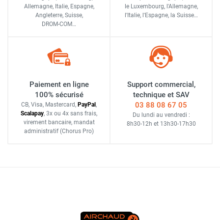
Allemagne, Italie, Espagne,
le Luxembourg,
l'Allemagne,
Angleterre, Suisse,
l'Italie,
l'Espagne,
la Suisse…
DROM-COM…
Paiement en ligne
Support commercial,
100% sécurisé
technique et SAV
03 88 08 67 05
CB, Visa, Mastercard,
Pay
Pal
,
Scalapay
,
3x ou 4x sans frais
,
Du lundi au vendredi :
virement bancaire
, mandat
8h30-12h
et
13h30-17h30
administratif
(Chorus Pro)